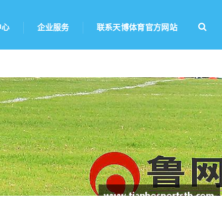
中心
企业服务
联系天博体育官方网站