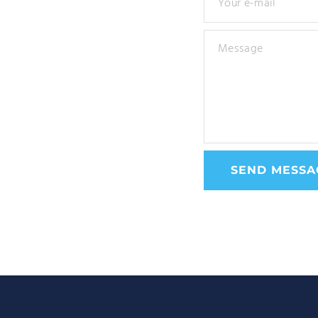
Your e-mail
Message
SEND MESSA