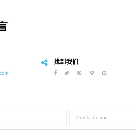
言
找到我们
.com
Your last name