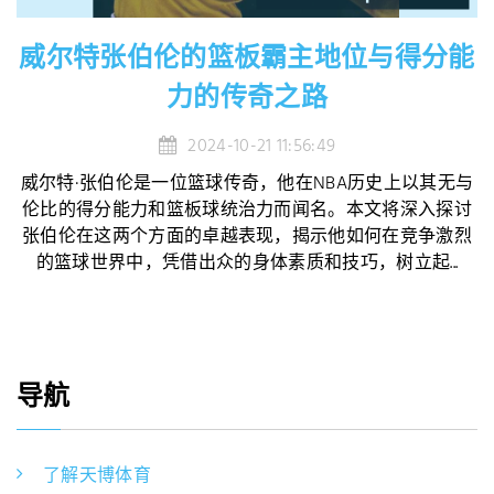
威尔特张伯伦的篮板霸主地位与得分能
力的传奇之路
2024-10-21 11:56:49
威尔特·张伯伦是一位篮球传奇，他在NBA历史上以其无与
伦比的得分能力和篮板球统治力而闻名。本文将深入探讨
张伯伦在这两个方面的卓越表现，揭示他如何在竞争激烈
的篮球世界中，凭借出众的身体素质和技巧，树立起...
导航
了解天博体育