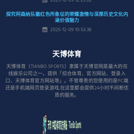
2025-12-09 12:23:02
探究阿森纳队徽红色所象征的荣耀激情与深厚历史文化内
涵价值魅力
2025-12-09 10:53:38
天博体育
天博体育（TIANBO SPORTS）隶属于天博官网是最大的在
线娱乐公司之一，提供「综合体育、官方网站、登录入
口、天博体育官方网站等」。不管尊贵的您使用的是PC端
还是手机端网页登录游戏,在这里都会提供24小时不间断优
质的服务。