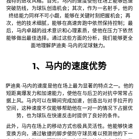
独特的进攻风格。首先，马内的速度使他在场上能够迅速
突破防线，为球队创造机会；其次，作为一名射手，他的
终结能力同样不可小觑，能够在关键时刻把握机会；再
次，他的技术细腻，能够在高速奔跑中依然保持控制；最
后，马内卓越的战术意识和心理素质，使他在压力下依然
能够做出最佳选择。通过这些方面的分析，我们能够更全
面地理解萨迪奥·马内的足球魅力。
1、马内的速度优势
萨迪奥·马内的速度是他在场上最为显著的特点之一。他的
短距离爆发力和加速能力，使他在与后卫的对抗中常常占
据上风。马内可以在瞬间完成加速，创造出与对手拉开的
空间，这种速度不仅能够帮助他在一对一的情况下占据优
势，也为球队在快速反击时提供了良好的条件。
此外，马内在场上的移动方式也极具灵活性。他能够快速
变换方向，通过敏捷的脚步使防守球员难以预测他的下一