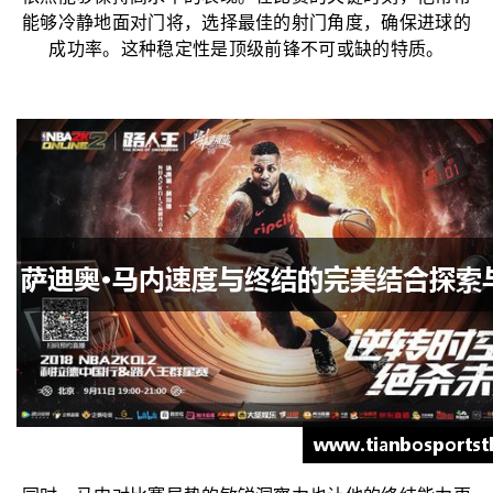
能够冷静地面对门将，选择最佳的射门角度，确保进球的
成功率。这种稳定性是顶级前锋不可或缺的特质。