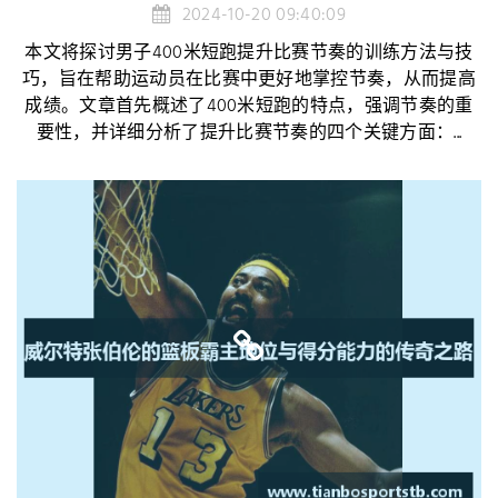
2024-10-20 09:40:09
本文将探讨男子400米短跑提升比赛节奏的训练方法与技
巧，旨在帮助运动员在比赛中更好地掌控节奏，从而提高
成绩。文章首先概述了400米短跑的特点，强调节奏的重
要性，并详细分析了提升比赛节奏的四个关键方面：...