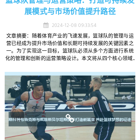
篮球队管理与运营策略：打造可持续发
展模式与市场价值提升路径
2024-12-08 09:33:54
文章摘要：随着体育产业的飞速发展，篮球队的管理与运
营已经成为提升市场价值和长期可持续发展的关键因素之
一。为了实现这一目标，篮球队必须从多个方面进行系统
化的管理和创新的运营策略设计。本文将从四个核心领域...