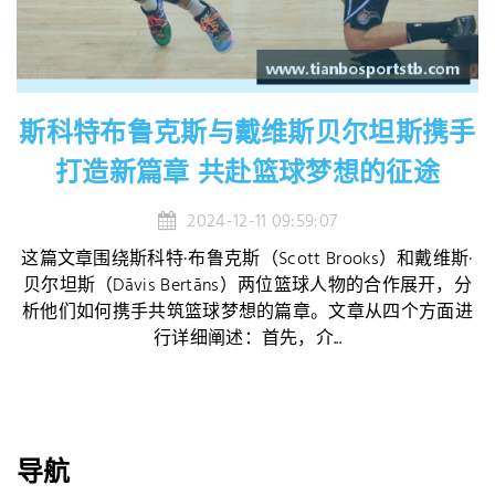
斯科特布鲁克斯与戴维斯贝尔坦斯携手
打造新篇章 共赴篮球梦想的征途
2024-12-11 09:59:07
这篇文章围绕斯科特·布鲁克斯（Scott Brooks）和戴维斯·
贝尔坦斯（Dāvis Bertāns）两位篮球人物的合作展开，分
析他们如何携手共筑篮球梦想的篇章。文章从四个方面进
行详细阐述：首先，介...
导航