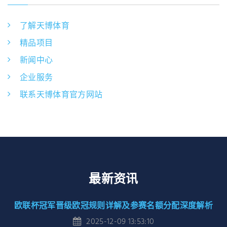
了解天博体育
精品项目
新闻中心
企业服务
联系天博体育官方网站
最新资讯
欧联杯冠军晋级欧冠规则详解及参赛名额分配深度解析
2025-12-09 13:53:10