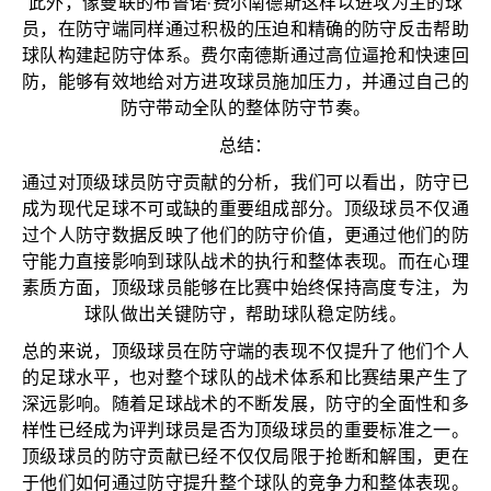
此外，像曼联的布鲁诺·费尔南德斯这样以进攻为主的球
员，在防守端同样通过积极的压迫和精确的防守反击帮助
球队构建起防守体系。费尔南德斯通过高位逼抢和快速回
防，能够有效地给对方进攻球员施加压力，并通过自己的
防守带动全队的整体防守节奏。
总结：
通过对顶级球员防守贡献的分析，我们可以看出，防守已
成为现代足球不可或缺的重要组成部分。顶级球员不仅通
过个人防守数据反映了他们的防守价值，更通过他们的防
守能力直接影响到球队战术的执行和整体表现。而在心理
素质方面，顶级球员能够在比赛中始终保持高度专注，为
球队做出关键防守，帮助球队稳定防线。
总的来说，顶级球员在防守端的表现不仅提升了他们个人
的足球水平，也对整个球队的战术体系和比赛结果产生了
深远影响。随着足球战术的不断发展，防守的全面性和多
样性已经成为评判球员是否为顶级球员的重要标准之一。
顶级球员的防守贡献已经不仅仅局限于抢断和解围，更在
于他们如何通过防守提升整个球队的竞争力和整体表现。