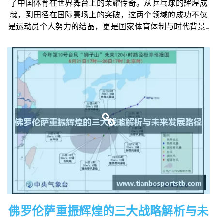
了中国体育在世界舞台上的荣耀传奇。从乒乓球的辉煌成
就，到田径在国际赛场上的突破，这两个领域的成功不仅
是运动员个人努力的结晶，更是国家体育体制与时代背景...
佛罗伦萨重振辉煌的三大战略解析与未