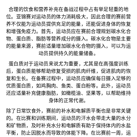
合理的饮食和营养补充在备战过程中占有举足轻重的地
位。亚锦赛对运动员的体力消耗极大，因此合理的赛前营
养不仅能为运动员提供充足的能量，还能促进身体的恢复
和增强免疫力。首先，运动员应在赛前合理规划碳水化合
物、蛋白质、脂肪等营养成分的摄入。碳水化合物是主要
的能量来源，赛前适量增加碳水化合物的摄入，可以为运
动员提供持久的能量储备。
蛋白质对于运动员来说尤为重要，尤其是在高强度训练
后，蛋白质能够帮助修复受损的肌肉纤维，促进肌肉的恢
复和生长。在备赛过程中，运动员应确保每日摄入足够的
优质蛋白质，如鸡胸肉、鱼类、蛋白粉等。此外，运动员
还应适量补充健康脂肪，如橄榄油、坚果等，以帮助维持
身体的正常代谢。
除了日常饮食外，赛前的补水和电解质平衡也是非常关键
的。在比赛和训练期间，运动员的汗水会带走大量的水分
和矿物质，及时补充水分和电解质有助于保持体内的水盐
平衡，防止因脱水而导致的体能下降。在比赛前一周，运