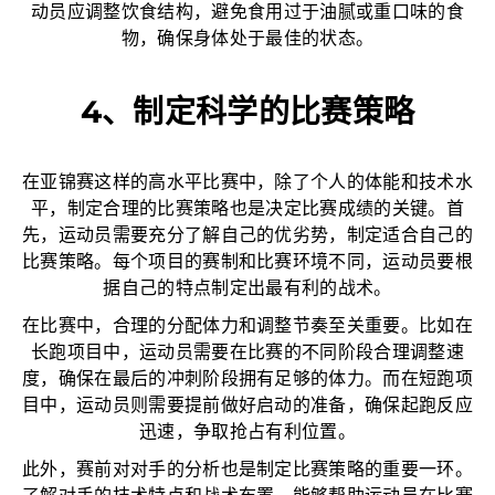
动员应调整饮食结构，避免食用过于油腻或重口味的食
物，确保身体处于最佳的状态。
4、制定科学的比赛策略
在亚锦赛这样的高水平比赛中，除了个人的体能和技术水
平，制定合理的比赛策略也是决定比赛成绩的关键。首
先，运动员需要充分了解自己的优劣势，制定适合自己的
比赛策略。每个项目的赛制和比赛环境不同，运动员要根
据自己的特点制定出最有利的战术。
在比赛中，合理的分配体力和调整节奏至关重要。比如在
长跑项目中，运动员需要在比赛的不同阶段合理调整速
度，确保在最后的冲刺阶段拥有足够的体力。而在短跑项
目中，运动员则需要提前做好启动的准备，确保起跑反应
迅速，争取抢占有利位置。
此外，赛前对对手的分析也是制定比赛策略的重要一环。