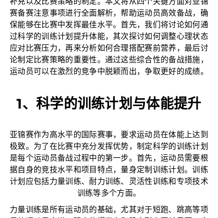
补充以及比赛策略的制定。本文将从四个关键方面对亚锦
赛备赛注意事项进行全面解析，帮助运动员高效备战，确
保能够在比赛中发挥最佳水平。首先，我们将讨论如何通
过科学的训练计划提升体能，其次探讨如何调整心理状态
应对比赛压力，再来分析如何合理搭配赛前营养，最后讨
论制定比赛策略的重要性。通过这些综合性的备战措施，
运动员可以在激烈的竞争中脱颖而出，争取更好的成绩。
1、科学的训练计划与体能提升
亚锦赛作为高水平的国际赛事，要求运动员在体能上达到
极致。为了在比赛中充分发挥优势，制定科学的训练计划
是每个运动员备战过程中的第一步。首先，运动员需要根
据自身的竞技水平和项目特点，量身定制训练计划。训练
计划应包括力量训练、耐力训练、灵活性训练和专项技术
训练等多个方面。
力量训练是所有运动员的基础，尤其对于短跑、跳高等项