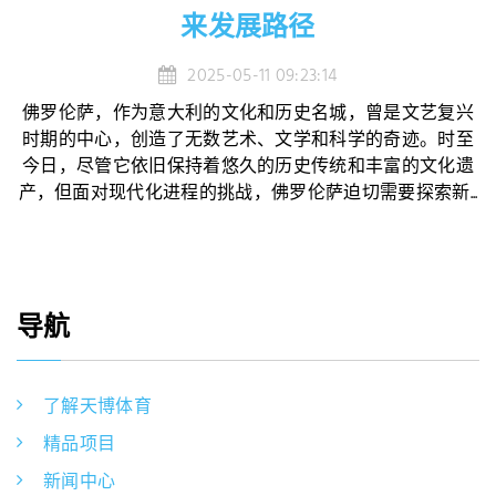
来发展路径
2025-05-11 09:23:14
佛罗伦萨，作为意大利的文化和历史名城，曾是文艺复兴
时期的中心，创造了无数艺术、文学和科学的奇迹。时至
今日，尽管它依旧保持着悠久的历史传统和丰富的文化遗
产，但面对现代化进程的挑战，佛罗伦萨迫切需要探索新...
导航
了解天博体育
精品项目
新闻中心