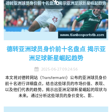
德转亚洲球员身价前十名盘点 揭示亚
洲足球新星崛起趋势
2025-06-27 09:24:56
本文将对德转网站（Transfermarkt）公布的亚洲球员身价
前十名进行详细盘点，结合这些球员的市场价值、表现、
以及他们代表的趋势，揭示出亚洲足球新星崛起的现状与
未来。通过分析这些球员的身价变化、影...