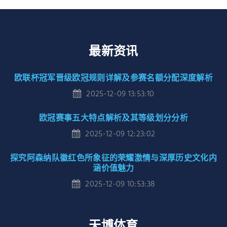
最新资讯
欧联杯冠军晋级欧冠规则详解及参赛名额分配深度解析
2025-12-09 13:53:10
欧冠赛事五大特点解析及其等级划分分析
2025-12-09 12:23:02
探究阿森纳队徽红色所象征的荣耀激情与深厚历史文化内
涵价值魅力
2025-12-09 10:53:38
天博体育