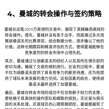
4、曼城的转会操作与签约策略
曼城在这笔2000万英镑的交易中，展现了其精确而高效的
转会操作。首先，曼城并没有急于出手，而是通过多次观
察胡桑诺夫的比赛表现，结合数据分析，逐步确认了他的
价值。这种长期跟踪和精准评估的方式，使得曼城能够在
竞争激烈的转会市场中占得先机。
其次，曼城通过与胡桑诺夫的经纪人以及其所在俱乐部的
密切沟通，确保了交易的顺利进行。在谈判过程中，曼城
不仅为胡桑诺夫提供了具有竞争力的薪资待遇，还为他提
供了球队未来发展的潜力空间。这些因素的结合，使得胡
桑诺夫最终选择了加盟曼城。
最后，曼城在转会市场的成功不仅仅依赖于财力的支撑，
更依赖于其高效的操作团队和细致的规划。无论是与俱乐
部的关系处理，还是球员的心理预期把控，曼城都展现了