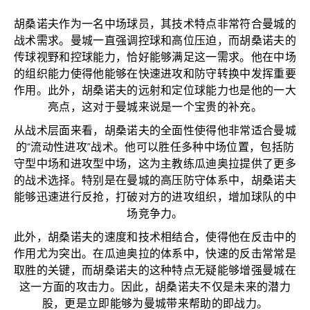
胡桑诺夫作为一名中场球员，其技术特点非常符合曼城的
战术需求。曼城一直强调控球和高位压迫，而胡桑诺夫的
传球视野和控球能力，恰好能够满足这一需求。他在中场
的组织能力使得他能够在快速进攻和防守转换中发挥重要
作用。此外，胡桑诺夫的远射和定位球能力也是他的一大
亮点，这对于曼城来说是一个宝贵的补充。
从战术层面来看，胡桑诺夫的全面性使得他非常适合曼城
的“流动性进攻”战术。他可以胜任多种中场位置，包括防
守型中场和进攻型中场，这为主教练瓜迪奥拉提供了更多
的战术选择。特别是在曼城的高压防守体系中，胡桑诺夫
能够迅速进行反抢，打破对方的进攻组织，增加球队的中
场竞争力。
此外，胡桑诺夫的速度和技术相结合，使得他在反击中的
作用尤为突出。在瓜迪奥拉的体系中，快速的反击常常是
取胜的关键，而胡桑诺夫的这种特点无疑能够增强曼城在
这一方面的攻击力。因此，胡桑诺夫不仅是未来的潜力
股，更是立即能够为曼城带来帮助的即战力。