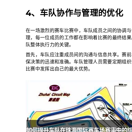
4、车队协作与管理的优化
在一场激烈的赛车比赛中，车队成员之间的协调与
理，每一位成员的工作都在影响着比赛的最终结果
队整体执行力的关键。
首先，车队应注重成员间的沟通与信息共享。赛前
保决策的迅速和准确。车队管理人员需要定期组织
比赛中发挥出自己的最大优势。