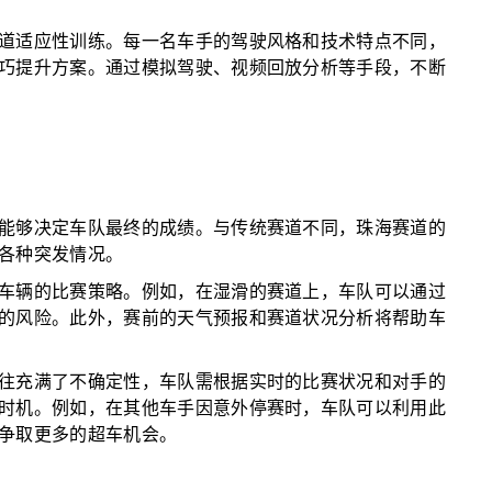
道适应性训练。每一名车手的驾驶风格和技术特点不同，
巧提升方案。通过模拟驾驶、视频回放分析等手段，不断
能够决定车队最终的成绩。与传统赛道不同，珠海赛道的
各种突发情况。
车辆的比赛策略。例如，在湿滑的赛道上，车队可以通过
的风险。此外，赛前的天气预报和赛道状况分析将帮助车
往充满了不确定性，车队需根据实时的比赛状况和对手的
时机。例如，在其他车手因意外停赛时，车队可以利用此
争取更多的超车机会。