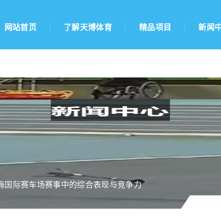
网站首页
了解天博体育
精品项目
新闻
海国际赛车场赛事中的综合表现与竞争力