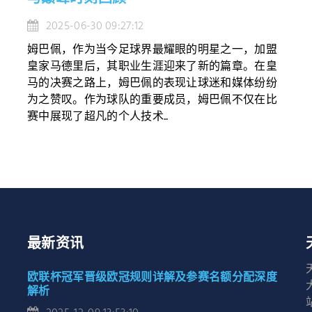
2025-06-30 09:27:12
姆巴佩，作为当今足球界最耀眼的明星之一，加盟
皇家马德里后，其职业生涯迎来了新的篇章。在皇
马的决赛之路上，姆巴佩的表现让球迷和媒体纷纷
为之赞叹。作为球队的重要成员，姆巴佩不仅在比
赛中展现了超凡的个人技术...
最新资讯
欧联杯冠军晋级欧冠规则详解及参赛名额分配深度
解析