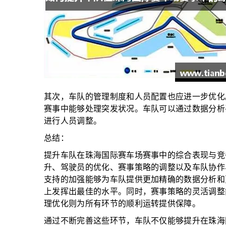
其次，车队的管理制度和人员配置也应进一步优化
赛事中能够处理突发状况。车队可以通过数据分析
进行人员调整。
总结：
提升车队在珠海国际赛车场赛事中的综合表现与竞
升、驾驶员的优化、赛事策略的调整以及车队协作
支持的加强能够为车队提供更加精确的数据分析和
上发挥出最佳的水平。同时，赛事策略的灵活调整
理优化则为所有环节的顺利运转提供保障。
通过不断完善这些环节，车队不仅能够提升在珠海