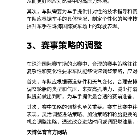
从而更好地应对比赛中的高压力环境。
其次，车队需要为车手提供针对性的技术指导和赛
车队应根据车手的具体情况，制定个性化的驾驶技
提升车手在珠海国际赛车场上的驾驶表现。
3、赛事策略的调整
在珠海国际赛车场的比赛中，合理的赛事策略往往
复杂性和变化性要求车队能够快速调整策略，应对
首先，车队应根据赛道条件和天气变化，合理安排
调整轮胎的类型和气压，来提高抓地力，减少打滑
队提前做出判断，为车手提供最合适的赛前准备。
其次，赛中策略的调整也至关重要。赛车比赛中往
表现，灵活调整进站策略、加油策略和轮胎更换的
机会调整策略，通过改变进站时间或调配燃油量，
天博体育官方网站