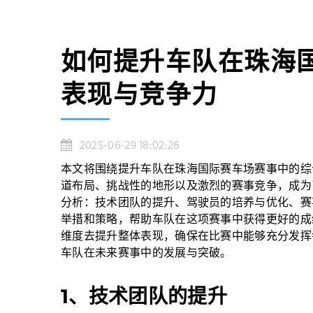
如何提升车队在珠海
表现与竞争力
2025-06-29 18:02:26
本文将围绕提升车队在珠海国际赛车场赛事中的综
道布局、挑战性的地形以及激烈的赛事竞争，成为
分析：技术团队的提升、驾驶员的培养与优化、赛
举措和策略，帮助车队在这项赛事中获得更好的成
维度去提升整体表现，确保在比赛中能够充分发挥
车队在未来赛事中的发展与突破。
1、技术团队的提升