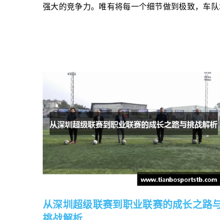
强大的竞争力。唯有将每一个细节做到极致，车队
从深圳超级联赛到职业联赛的成长之路
挑战解析