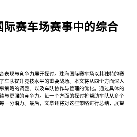
国际赛车场赛事中的综合
合表现与竞争力展开探讨。珠海国际赛车场以其独特的赛
了车队提升竞技水平的重要战场。本文将从四个方面深入
事策略的调整、以及车队协作与管理的优化。通过具体的
绩与更强的竞争力。每一个方面的探讨将帮助车队从多个
每一分潜力。最后，文章还将对这些策略进行总结，展望