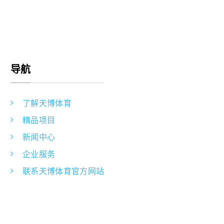
导航
了解天博体育
精品项目
新闻中心
企业服务
联系天博体育官方网站