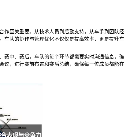
合作至关重要。从技术人员到后勤支持，从车手到团队经
。车队的协作与管理优化不仅仅是提高效率，更是提升车
、赛中、赛后，车队的每个环节都需要实时沟通信息，确
会议，进行赛前布置和赛后总结，确保每一位成员都能在