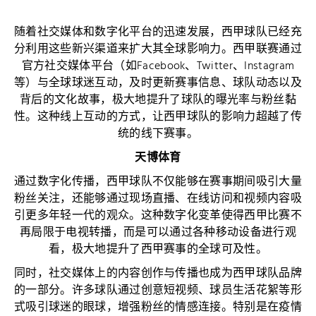
随着社交媒体和数字化平台的迅速发展，西甲球队已经充
分利用这些新兴渠道来扩大其全球影响力。西甲联赛通过
官方社交媒体平台（如Facebook、Twitter、Instagram
等）与全球球迷互动，及时更新赛事信息、球队动态以及
背后的文化故事，极大地提升了球队的曝光率与粉丝黏
性。这种线上互动的方式，让西甲球队的影响力超越了传
统的线下赛事。
天博体育
通过数字化传播，西甲球队不仅能够在赛事期间吸引大量
粉丝关注，还能够通过现场直播、在线访问和视频内容吸
引更多年轻一代的观众。这种数字化变革使得西甲比赛不
再局限于电视转播，而是可以通过各种移动设备进行观
看，极大地提升了西甲赛事的全球可及性。
同时，社交媒体上的内容创作与传播也成为西甲球队品牌
的一部分。许多球队通过创意短视频、球员生活花絮等形
式吸引球迷的眼球，增强粉丝的情感连接。特别是在疫情