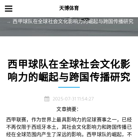
天博体育
首页
新闻中心
西甲球队在全球社会文化影响力的崛起与跨国传播研究
西甲球队在全球社会文化影
响力的崛起与跨国传播研究
2025-07-31 11:54:27
文章摘要：
西甲联赛，作为世界上最具影响力的足球赛事之一，已经
不再仅限于西班牙本土，其社会文化影响力和跨国传播已
经在全球范围内产生了深远的影响。西甲球队的崛起，不