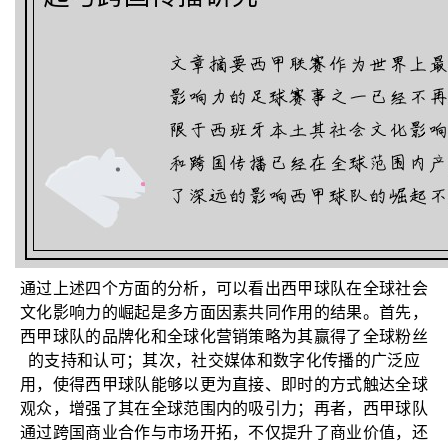
通过上述四个方面的分析，可以看出西甲球队在全球社会
文化影响力的崛起是多方面因素共同作用的结果。首先，
西甲球队的品牌化和全球化营销策略为其赢得了全球粉丝
的支持和认可；其次，社交媒体和数字化传播的广泛应
用，使得西甲球队能够以更为直接、即时的方式触达全球
观众，增强了其在全球范围内的吸引力；再者，西甲球队
通过跨国商业合作与市场开拓，不仅提升了商业价值，还