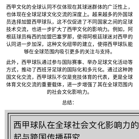
西甲文化的全球认同不仅体现在其球迷群体的广泛性上，
也体现在全球足球文化交流的深度上。越来越多的外国球
员选择加盟西甲球队，这不仅促进了不同国家之间的足球
技术交流，也进一步扩大了西甲文化的影响力。例如，阿
根廷球员梅西的加盟巴塞罗那，使得阿根廷球迷对西甲的
认同进一步加深，这种文化纽带的建立，使得西甲球队能
够在全球范围内吸引更多的关注与支持。
此外，西甲球队通过参与国际赛事、举办足球文化活动等
方式，推动了西班牙足球的国际化和多元化。通过这种跨
国文化交流，西甲球队不仅是竞技体育的代表，更是全球
体育文化交流的重要载体，进一步增强了其在全球范围内
的社会文化影响力。
总结：