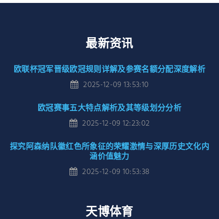
最新资讯
欧联杯冠军晋级欧冠规则详解及参赛名额分配深度解析
2025-12-09 13:53:10
欧冠赛事五大特点解析及其等级划分分析
2025-12-09 12:23:02
探究阿森纳队徽红色所象征的荣耀激情与深厚历史文化内
涵价值魅力
2025-12-09 10:53:38
天博体育