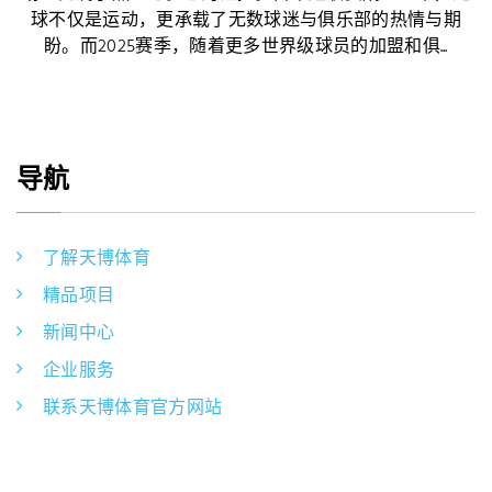
球不仅是运动，更承载了无数球迷与俱乐部的热情与期
盼。而2025赛季，随着更多世界级球员的加盟和俱...
导航
了解天博体育
精品项目
新闻中心
企业服务
联系天博体育官方网站