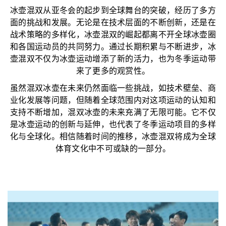
冰壶混双从亚冬会的起步到全球舞台的突破，经历了多方
面的挑战和发展。无论是在技术层面的不断创新，还是在
战术策略的多样化，冰壶混双的崛起都离不开全球冰壶圈
和各国运动员的共同努力。通过长期积累与不断进步，冰
壶混双不仅为冰壶运动增添了新的活力，也为冬季运动带
来了更多的观赏性。
虽然混双冰壶在未来仍然面临一些挑战，如技术壁垒、商
业化发展等问题，但随着全球范围内对这项运动的认知和
支持不断增加，混双冰壶的未来充满了无限可能。它不仅
是冰壶运动的创新与延伸，也代表了冬季运动项目的多样
化与全球化。相信随着时间的推移，冰壶混双将成为全球
体育文化中不可或缺的一部分。