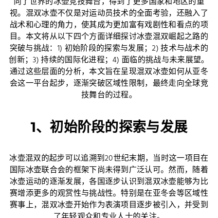
向了世界的冰壶竞技舞台，得到了更多国家和地区的重
视。混双冰壶不仅是对运动员技术的全面考验，还融入了
战术和心理的角力，使其成为更加富有戏剧性和看点的项
目。本文将从以下四个方面详细探讨冰壶混双崛起之路的
突破与挑战：1) 初始阶段的探索与发展；2) 技术与战术的
创新；3) 持续的国际化进程；4) 面临的挑战与未来展望。
通过这些层面的分析，本文旨在呈现混双冰壶如何从亚冬
会这一平台起步，逐渐突破区域性限制，最终走向全球竞
技舞台的过程。
1、初始阶段的探索与发展
冰壶混双的起步可以追溯到20世纪末期，当时这一项目在
国际冰壶联合会的框架下尚未得到广泛认可。然而，随着
冰壶运动的逐渐发展，各国逐步认识到混双冰壶能够为比
赛增添更多的观赏性与挑战性。特别是在亚冬会等区域性
赛事上，混双冰壶开始作为表演项目逐步被引入，并受到
了年轻观众和专业人士的关注。