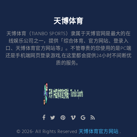
天博体育
天博体育（TIANBO SPORTS）隶属于天博官网是最大的在
线娱乐公司之一，提供「综合体育、官方网站、登录入
口、天博体育官方网站等」。不管尊贵的您使用的是PC端
还是手机端网页登录游戏,在这里都会提供24小时不间断优
质的服务。
©
2026
- All Rights Reserved
天博体育官方网站
.