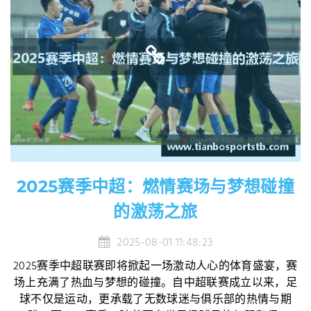
2025赛季中超：燃情赛场与梦想碰撞
的激荡之旅
2025-08-01 11:48:23
2025赛季中超联赛即将掀起一场激动人心的体育盛宴，赛
场上充满了热血与梦想的碰撞。自中超联赛成立以来，足
球不仅是运动，更承载了无数球迷与俱乐部的热情与期