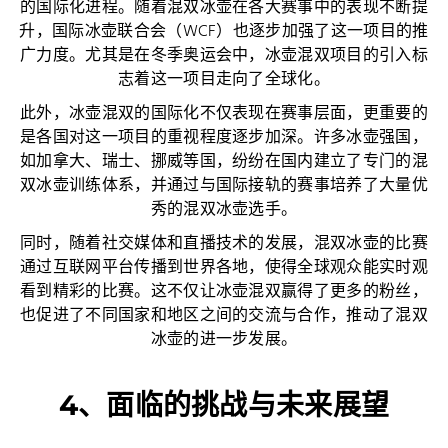
的国际化进程。随着混双冰壶在各大赛事中的表现不断提
升，国际冰壶联合会（WCF）也逐步加强了这一项目的推
广力度。尤其是在冬季奥运会中，冰壶混双项目的引入标
志着这一项目走向了全球化。
此外，冰壶混双的国际化不仅表现在赛事层面，更重要的
是各国对这一项目的重视程度逐步加深。许多冰壶强国，
如加拿大、瑞士、挪威等国，纷纷在国内建立了专门的混
双冰壶训练体系，并通过与国际接轨的赛事培养了大量优
秀的混双冰壶选手。
同时，随着社交媒体和直播技术的发展，混双冰壶的比赛
通过互联网平台传播到世界各地，使得全球观众能实时观
看到精彩的比赛。这不仅让冰壶混双赢得了更多的粉丝，
也促进了不同国家和地区之间的交流与合作，推动了混双
冰壶的进一步发展。
4、面临的挑战与未来展望