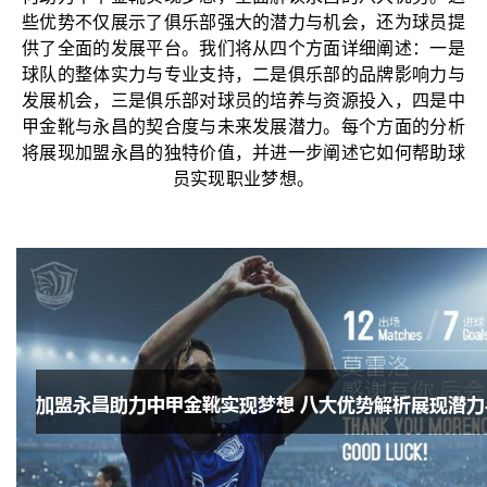
些优势不仅展示了俱乐部强大的潜力与机会，还为球员提
供了全面的发展平台。我们将从四个方面详细阐述：一是
球队的整体实力与专业支持，二是俱乐部的品牌影响力与
发展机会，三是俱乐部对球员的培养与资源投入，四是中
甲金靴与永昌的契合度与未来发展潜力。每个方面的分析
将展现加盟永昌的独特价值，并进一步阐述它如何帮助球
员实现职业梦想。