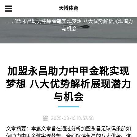
天博体育
首页
新闻中心
加盟永昌助力中甲金靴实现梦想 八大优势解析展现潜力
与机会
加盟永昌助力中甲金靴实现
梦想 八大优势解析展现潜力
与机会
2025-08-16 18:57:58
文章摘要：本篇文章旨在通过分析加盟永昌足球俱乐部如
何助力中甲金靴实现梦想，全面解读永昌的八大优势。这