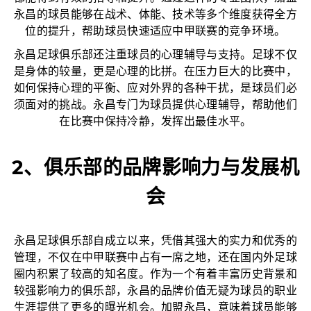
永昌的球员能够在战术、体能、技术等多个维度获得全方
位的提升，帮助球员快速适应中甲联赛的竞争环境。
永昌足球俱乐部还注重球员的心理辅导与支持。足球不仅
是身体的较量，更是心理的比拼。在压力巨大的比赛中，
如何保持心理的平衡、应对外界的各种干扰，是球员们必
须面对的挑战。永昌专门为球员提供心理辅导，帮助他们
在比赛中保持冷静，发挥出最佳水平。
2、俱乐部的品牌影响力与发展机
会
永昌足球俱乐部自成立以来，凭借其强大的实力和优秀的
管理，不仅在中甲联赛中占有一席之地，还在国内外足球
圈内积累了较高的知名度。作为一个有着丰富历史背景和
较强影响力的俱乐部，永昌的品牌价值无疑为球员的职业
生涯提供了更多的曝光机会。加盟永昌，意味着球员能够