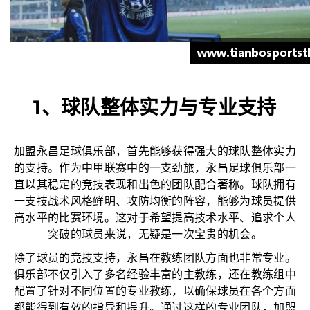
1、球队整体实力与专业支持
加盟永昌足球俱乐部，首先能够获得强大的球队整体实力
的支持。作为中甲联赛中的一支劲旅，永昌足球俱乐部一
直以其稳定的竞技表现和出色的团队配合著称。球队拥有
一支技战术风格鲜明、攻防均衡的阵容，能够为球员提供
高水平的比赛环境。这对于希望提高技术水平、追求个人
突破的球员来说，无疑是一次宝贵的机会。
除了球员的竞技支持，永昌在教练团队方面也非常专业。
俱乐部不仅引入了多名经验丰富的主教练，还在教练组中
配置了针对不同位置的专业教练，以确保球员在各个方面
都能得到有效的指导和提升。通过这样的专业团队，加盟