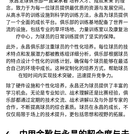
永昌足球俱乐部一直秉承着“培养人才、成就未来”的理
念，致力于为每一位球员提供最优质的资源与发展空间。
从高水平的训练设施到科学的训练方法，永昌为球员提供
了一个全面的成长平台。俱乐部的训练基地配备了世界一
流的设施，包括专业的草坪场地、力量训练室以及康复治
疗中心，为球员的日常训练提供了坚实的保障。
此外，永昌俱乐部注重球员的个性化培养。每位球员的技
术特点和发展潜力都被教练组详细分析，俱乐部根据球员
的特点设计个性化的训练计划，确保每个球员能够在最适
合自己的环境中成长。这种定制化的培养方式，帮助球员
在短时间内实现技术突破，迅速提升竞争力。
除了硬件设施和个性化培养，永昌还为球员提供了丰富的
学习机会。无论是专业知识、战术理解还是比赛经验，俱
乐部都通过定期的技术交流、战术讲解以及与外部专家的
合作，不断提高球员的综合素质。球员在永昌的成长，不
仅仅局限于场上的技术提升，更包括思想和视野的拓展。