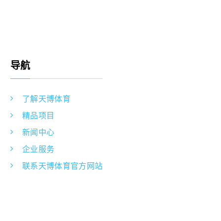
导航
了解天博体育
精品项目
新闻中心
企业服务
联系天博体育官方网站