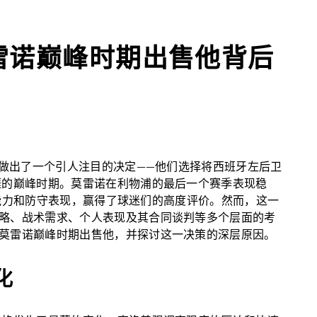
雷诺巅峰时期出售他背后
部做出了一个引人注目的决定——他们选择将西班牙左后卫
涯的巅峰时期。莫雷诺在利物浦的最后一个赛季表现稳
进攻能力和防守表现，赢得了球迷们的高度评价。然而，这一
略、战术需求、个人表现及其合同谈判等多个层面的考
莫雷诺巅峰时期出售他，并探讨这一决策的深层原因。
化