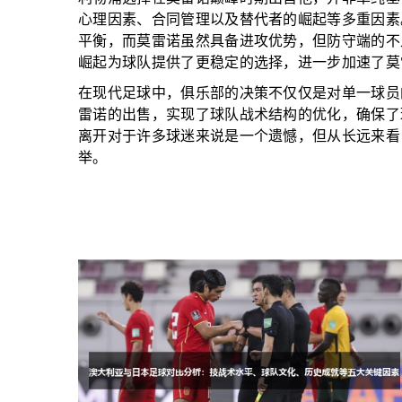
心理因素、合同管理以及替代者的崛起等多重因素
平衡，而莫雷诺虽然具备进攻优势，但防守端的不
崛起为球队提供了更稳定的选择，进一步加速了莫
在现代足球中，俱乐部的决策不仅仅是对单一球员
雷诺的出售，实现了球队战术结构的优化，确保了
离开对于许多球迷来说是一个遗憾，但从长远来看
举。