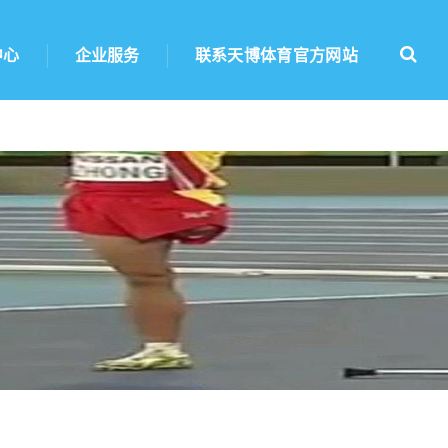
中心
企业服务
联系天博体育官方网站