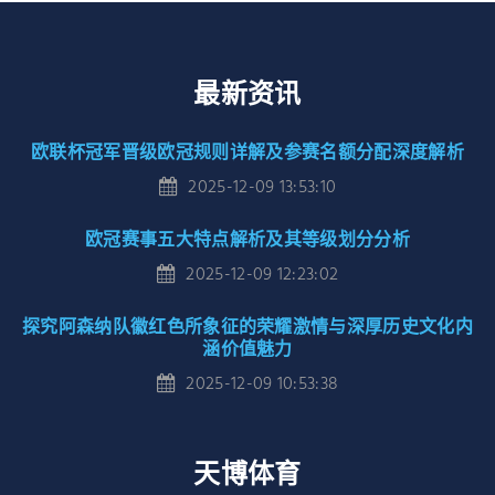
最新资讯
欧联杯冠军晋级欧冠规则详解及参赛名额分配深度解析
2025-12-09 13:53:10
欧冠赛事五大特点解析及其等级划分分析
2025-12-09 12:23:02
探究阿森纳队徽红色所象征的荣耀激情与深厚历史文化内
涵价值魅力
2025-12-09 10:53:38
天博体育