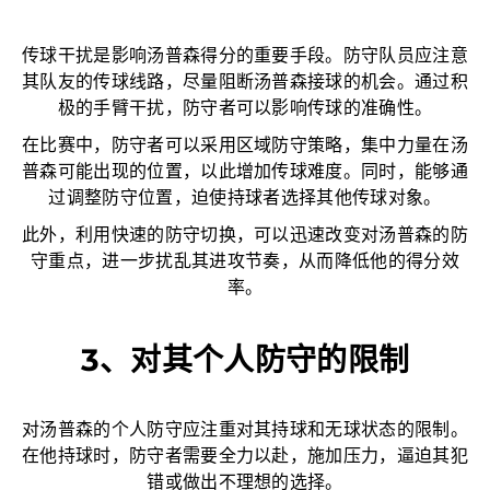
传球干扰是影响汤普森得分的重要手段。防守队员应注意
其队友的传球线路，尽量阻断汤普森接球的机会。通过积
极的手臂干扰，防守者可以影响传球的准确性。
在比赛中，防守者可以采用区域防守策略，集中力量在汤
普森可能出现的位置，以此增加传球难度。同时，能够通
过调整防守位置，迫使持球者选择其他传球对象。
此外，利用快速的防守切换，可以迅速改变对汤普森的防
守重点，进一步扰乱其进攻节奏，从而降低他的得分效
率。
3、对其个人防守的限制
对汤普森的个人防守应注重对其持球和无球状态的限制。
在他持球时，防守者需要全力以赴，施加压力，逼迫其犯
错或做出不理想的选择。