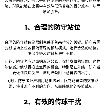
人防守的限制，最后是团队防守的协同作用。通过这些策
略，球队能够在比赛中有效降低汤普森的得分效率，从而
增加胜算。
1、合理的防守站位
合理的防守站位是限制克莱汤普森得分的关键。防守者需
要根据场上位置和汤普森的移动模式，选择合适的站位，
确保能够及时对其进行干扰。
此外，防守者应尽量贴近汤普森，保持身体的接触，这样
能够减少他获得投篮空间的机会。特别是在外线，防守者
要做到快速反应，随时准备阻止汤普森的出手。
同时，防守者还应利用场地边界，限制汤普森的突破路
线，将其逼向不利的方向，从而降低他的投篮威胁。
2、有效的传球干扰