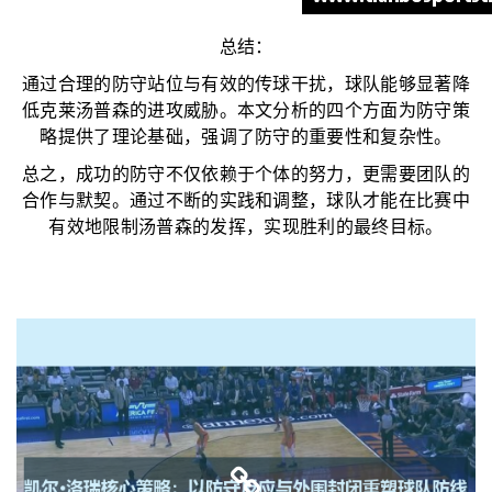
总结：
通过合理的防守站位与有效的传球干扰，球队能够显著降
低克莱汤普森的进攻威胁。本文分析的四个方面为防守策
略提供了理论基础，强调了防守的重要性和复杂性。
总之，成功的防守不仅依赖于个体的努力，更需要团队的
合作与默契。通过不断的实践和调整，球队才能在比赛中
有效地限制汤普森的发挥，实现胜利的最终目标。