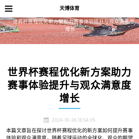
天博体育
首页
精品项目
世界杯赛程优化新方案助力赛事体验提升与观众满意度
增长
世界杯赛程优化新方案助力
赛事体验提升与观众满意度
增长
2024-10-26 13:54:05
本篇文章旨在探讨世界杯赛程优化的新方案如何提升赛事
体验和观众满意度。随着足球运动的全球化，观众的期望