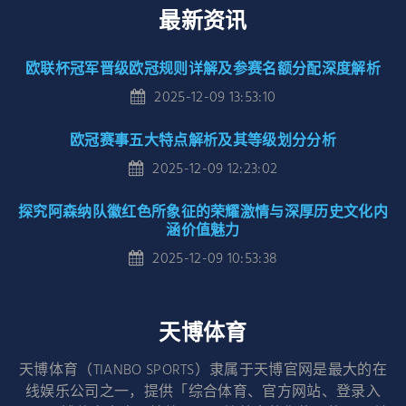
最新资讯
欧联杯冠军晋级欧冠规则详解及参赛名额分配深度解析
2025-12-09 13:53:10
欧冠赛事五大特点解析及其等级划分分析
2025-12-09 12:23:02
探究阿森纳队徽红色所象征的荣耀激情与深厚历史文化内
涵价值魅力
2025-12-09 10:53:38
天博体育
天博体育（TIANBO SPORTS）隶属于天博官网是最大的在
线娱乐公司之一，提供「综合体育、官方网站、登录入