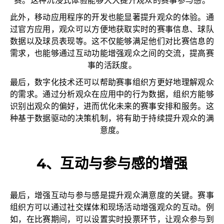
赛。这种沉浸式体验能够大大提升观众的赛事参与感。
此外，移动应用程序的开发也能显著提升观众的体验。通
过官方应用，观众可以方便地获取实时的赛事信息、球队
数据以及球员表现等。这不仅能够满足他们对比赛信息的
需求，也能够通过互动功能增强观众之间的交流，提高赛
事的活跃度。
最后，数字化技术还可以帮助赛事组织方更好地理解观众
的需求。通过分析观众在应用中的行为数据，组织方能够
识别出观众的偏好，进而优化未来的赛事安排和服务。这
种基于数据驱动的决策机制，将有助于持续提升观众的满
意度。
4、互动与参与感的增强
最后，增强互动与参与感是提升观众满意度的关键。赛事
组织方可以通过社交媒体和现场活动增强观众的互动。例
如，在比赛期间，可以设置实时投票环节，让观众参与到