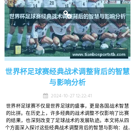
世界杯足球赛经典战术调整背后的智慧
与影响分析
2024-10-27 12:22:41
世界杯足球赛不仅是世界足球的盛事，更是各国战术智慧
的比拼。在历史上，许多经典的战术调整不仅影响了比赛
的结果，也深刻改变了足球战术的发展轨迹。本文将从四
个方面深入探讨这些经典战术调整背后的智慧与影响：战...