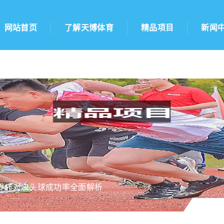
网站首页
了解天博体育
精品项目
新闻
界杯对决头球成功率全面解析