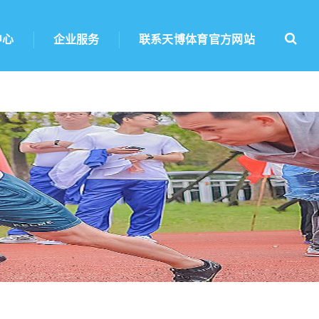
中心
企业服务
联系天博体育官方网站