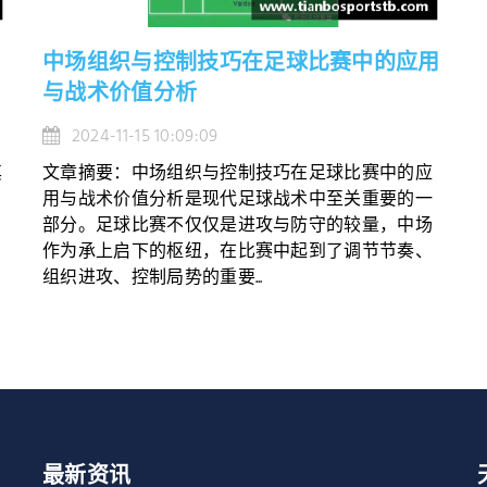
中场组织与控制技巧在足球比赛中的应用
与战术价值分析
2024-11-15 10:09:09
其
文章摘要：中场组织与控制技巧在足球比赛中的应
用与战术价值分析是现代足球战术中至关重要的一
部分。足球比赛不仅仅是进攻与防守的较量，中场
作为承上启下的枢纽，在比赛中起到了调节节奏、
组织进攻、控制局势的重要...
最新资讯