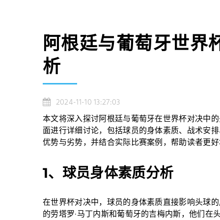
阿根廷与葡萄牙世界
析
2024-11-10 13:27:03
本文将深入探讨阿根廷与葡萄牙在世界杯对决中的
面进行详细讨论，包括球员的身体素质、战术安排
优势与劣势，并结合实际比赛案例，帮助读者更好
1、球员身体素质分析
在世界杯对决中，球员的身体素质直接影响头球的
的劳塔罗·马丁内斯和葡萄牙的吉梅内斯，他们在