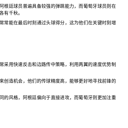
阿根廷球员普遍具备较强的弹跳能力，而葡萄牙球员则在
各有千秋。
常常能在最后时刻通过头球得分，这为他们在关键时刻增
常采用快速反击和边路传中策略，利用两翼的速度优势制
来创造机会，他们的传球精度高，能够更好地寻找前锋的
同的风格，阿根廷偏向于直接进攻，而葡萄牙则更加注重