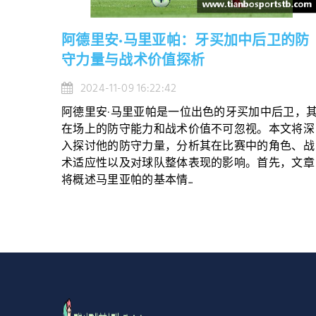
阿德里安·马里亚帕：牙买加中后卫的防
守力量与战术价值探析
2024-11-09 16:22:42
阿德里安·马里亚帕是一位出色的牙买加中后卫，
在场上的防守能力和战术价值不可忽视。本文将深
入探讨他的防守力量，分析其在比赛中的角色、战
术适应性以及对球队整体表现的影响。首先，文章
将概述马里亚帕的基本情...