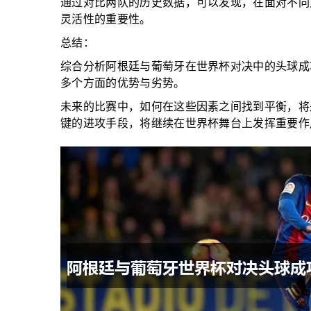
通过对比两队的历史数据，可以发现，在面对不同
灵活性的重要性。
总结：
综合分析阿根廷与葡萄牙在世界杯对决中的头球成
多个方面的优势与劣势。
未来的比赛中，如何在这些因素之间找到平衡，将
键的进攻手段，将继续在世界杯舞台上发挥重要作