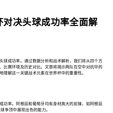
杯对决头球成功率全面解
头球成功率。通过数据分析和战术解析，我们将从四个方
、比赛环境及历史对比。文章将揭示两队在空中对抗中的
地理解这一关键战术元素在世界杯中的重要性。
成功率。阿根廷和葡萄牙均有身材高大的前锋，如阿根廷
头球争顶中展现出色的能力。