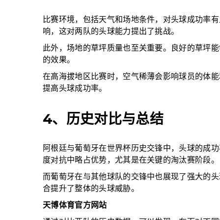
比赛环境，包括天气和场地条件，对头球成功率有
响，这对两队的头球能力提出了挑战。
此外，场地的草坪质量也至关重要。良好的草坪能
的效果。
在高海拔地区比赛时，空气稀薄会影响球员的体能
提高头球成功率。
4、历史对比与总结
阿根廷与葡萄牙在世界杯历史交锋中，头球的成功
度对抗中略占优势，尤其是在关键的淘汰赛阶段。
而葡萄牙在与其他球队的交锋中也展现了强大的头
合提升了整体的头球威胁。
天博体育官方网站