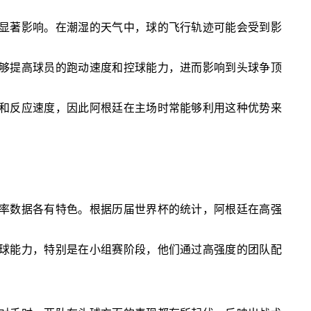
显著影响。在潮湿的天气中，球的飞行轨迹可能会受到影
够提高球员的跑动速度和控球能力，进而影响到头球争顶
和反应速度，因此阿根廷在主场时常能够利用这种优势来
率数据各有特色。根据历届世界杯的统计，阿根廷在高强
球能力，特别是在小组赛阶段，他们通过高强度的团队配