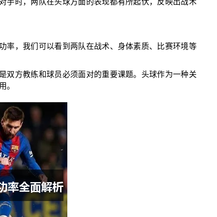
对手时，两队在头球方面的表现都有所起伏，反映出战术
功率，我们可以看到两队在战术、身体素质、比赛环境等
是双方教练和球员必须面对的重要课题。头球作为一种关
用。