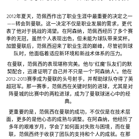
2012年夏天，范佩西作出了职业生涯中最重要的决定之一
——转会到曼联。这一决定不仅是职业发展的需求，更代
表了他对于挑战的渴望。在阿森纳，范佩西经历了多个赛
季的无冠，虽然个人表现出色，但未能为球队带来奖杯。
加盟曼联后，范佩西迎来了职业生涯的巅峰，尽管初到球
队时，他面临着适应新环境和新战术体系的压力。
在曼联，范佩西的表现堪称完美。他与“红魔”队友们的默
契配合，迅速证明了自己并不只是一个“阿森纳人”。他在
2012-2013赛季成为曼联的头号射手，并帮助球队夺得了英
超冠军。那一赛季，范佩西在关键时刻的进球，尤其是对
阵曼城的比赛中的两粒进球，成为了曼联球迷心中的经
典。
更重要的是，范佩西在曼联的成功，不仅仅是在技术层
面，更多的是他心态的成熟与调整。在阿森纳，他经历了
多年的艰难岁月，学会了如何面对失败与困境，而在曼
联，范佩西终于收获了团队的支持和个人的成就。在那