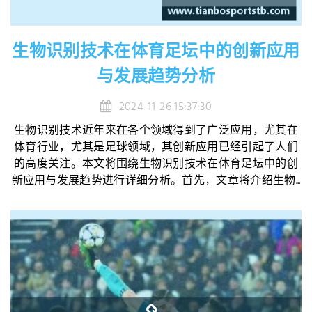
生物识别技术在体育足坛中的创新应用
与发展趋势分析
2024-11-26 15:37:30
生物识别技术近年来在各个领域得到了广泛应用，尤其在
体育行业，尤其是足球领域，其创新应用已经引起了人们
的高度关注。本文将围绕生物识别技术在体育足坛中的创
新应用与发展趋势进行详细分析。首先，文章将介绍生物...