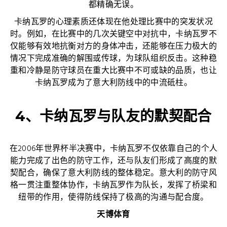
都精确无误。
卡纳瓦罗的心理素质还体现在他处理比赛中的突发状况
时。例如，在比赛中的几次关键空中对抗中，卡纳瓦罗不
仅能够有效地抗衡对方的身体冲击，还能够在压力极大的
情况下完成准确的解围或传球，为球队组织反击。这种稳
重和冷静是防守球员在重大比赛中不可或缺的品质，也让
卡纳瓦罗成为了意大利防线中的中流砥柱。
4、卡纳瓦罗与队友的默契配合
在2006年世界杯半决赛中，卡纳瓦罗不仅依靠自己的个人
能力完成了出色的防守工作，还与队友们形成了高度的默
契配合，确保了意大利防线的整体稳定。意大利的防守风
格一贯注重整体协作，卡纳瓦罗作为队长，发挥了桥梁和
纽带的作用，使得防线保持了极高的沟通与配合度。
天博体育