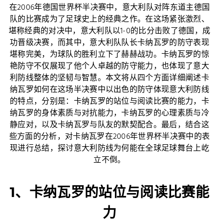
在2006年德国世界杯半决赛中，意大利队对阵东道主德国
队的比赛成为了足球史上的经典之作。在这场紧张激烈、
堪称经典的对决中，意大利队以1-0的比分击败了德国，成
功晋级决赛，而其中，意大利队队长卡纳瓦罗的防守表现
堪称完美，为球队的胜利立下了赫赫战功。卡纳瓦罗的惊
艳防守不仅展现了他个人卓越的防守能力，也体现了意大
利防线整体的坚韧与智慧。本文将从四个方面详细阐述卡
纳瓦罗如何在这场半决赛中以出色的防守体现意大利防线
的特点，分别是：卡纳瓦罗的站位与阅读比赛的能力，卡
纳瓦罗的身体素质与对抗能力，卡纳瓦罗的心理素质与冷
静应对，以及卡纳瓦罗与队友的默契配合。最后，结合这
些方面的分析，对卡纳瓦罗在2006年世界杯半决赛中的表
现进行总结，探讨意大利防线为何能在全球足球舞台上屹
立不倒。
1、卡纳瓦罗的站位与阅读比赛能
力