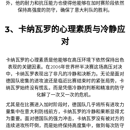
外，他的耐力和抗压能力也使得他能够在加时赛阶段依然
保持高强度的防守，确保了意大利队的胜利。
3、卡纳瓦罗的心理素质与冷静应
对
卡纳瓦罗的心理素质是他能够在高压环境下依然保持出色
表现的关键因素。在2006年世界杯半决赛这场高压对决
中，卡纳瓦罗表现出了非凡的冷静和决断力。无论是面对
德国队密集的进攻波还是临近比赛结束时的紧张局势，卡
纳瓦罗始终没有慌乱，而是凭借冷静的判断和精准的防守
化解了一次又一次的危机。
尤其是在比赛进入加时阶段时，德国队几乎将所有进攻力
量集中在意大利防线前方，卡纳瓦罗的冷静和果断显得尤
为重要。面对德国队的强力冲击，卡纳瓦罗没有被对方的
连续进攻所吓倒，而是始终保持高度集中，做到每次防守