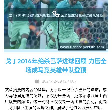
戈丁2014年绝杀巴萨进球回顾 力压全
场成马竞英雄带队登顶
2024-12-09 12:41:07
文章摘要的内容2014年，戈丁以一记绝杀巴萨的进球，成
为马德里竞技的英雄，不仅力压全场，更带领球队登上西
甲联赛的巅峰。这一时刻不仅仅是一场比赛的胜利，更是
戈丁职业生涯的巅峰之作，展现了他作为队长和中后...