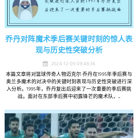
乔丹对阵魔术季后赛关键时刻的惊人表
现与历史性突破分析
2024-12-09 09:46:36
本篇文章将对篮球传奇人物迈克尔·乔丹在1995年季后赛与
奥兰多魔术的对决中的关键时刻表现与历史性突破进行深
入分析。1995年，乔丹复出后迎来了一次重要的季后赛挑
战。面对在东部季后赛中初露锋芒的魔术队，...