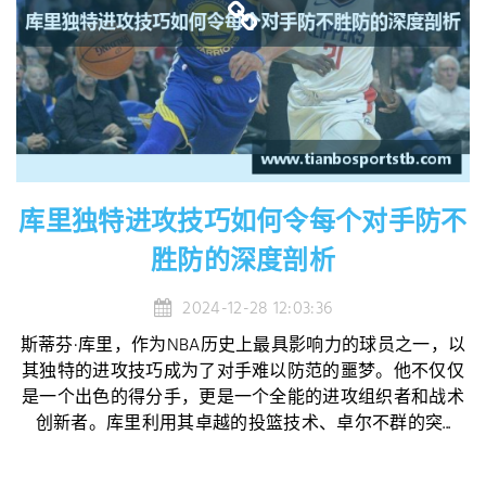
库里独特进攻技巧如何令每个对手防不
胜防的深度剖析
2024-12-28 12:03:36
斯蒂芬·库里，作为NBA历史上最具影响力的球员之一，以
其独特的进攻技巧成为了对手难以防范的噩梦。他不仅仅
是一个出色的得分手，更是一个全能的进攻组织者和战术
创新者。库里利用其卓越的投篮技术、卓尔不群的突...