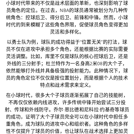
小球时代带来的不仅是战术层面的革新，也深刻影响了球
员角色的定位。在过去，NBA的球员通常被划分为几种传
统角色：控球后卫、得分后卫、前锋和中锋。然而，小球
时代的到来模糊了这些角色界限，促使球员角色变得更加
灵活和多样化。
以勇士队为例，球队的成功得益于“位置无关”的打法，球
员不仅在进攻中承担多个角色，还能根据比赛的实际需要
灵活调整。比如，库里不仅是球队的核心控球后卫，还是
外线的三分射手；杜兰特作为一名身高2米08的大个子，
依然能够打外线并具备极强的投射能力。此种情况下，球
员的角色定位不仅仅是按位置划分，而是根据个人的技术
特点和战术需求来定义。
在小球时代，很多大个子球员逐渐拓展了自己的技能树，
不再仅仅依赖内线进攻，许多传统中锋开始尝试三分投
射、传球和外线防守。乔尔·恩比德和尼科拉·约基奇等球员
的成功，证明了大个子球员完全可以在小球时代中担任多
重角色，成为球队的进攻中心和组织者。这种角色的多样
性不仅提升了球员的价值，也让球队在战术选择上更加灵