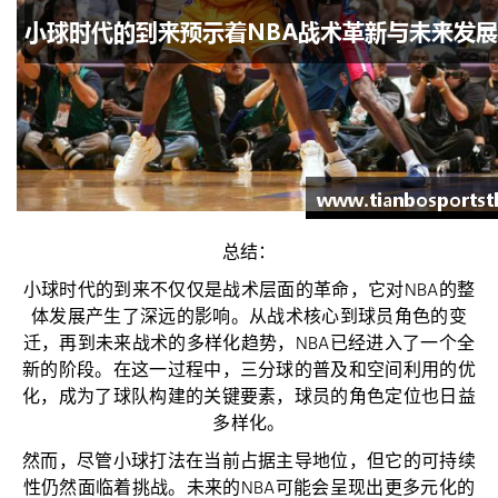
总结：
小球时代的到来不仅仅是战术层面的革命，它对NBA的整
体发展产生了深远的影响。从战术核心到球员角色的变
迁，再到未来战术的多样化趋势，NBA已经进入了一个全
新的阶段。在这一过程中，三分球的普及和空间利用的优
化，成为了球队构建的关键要素，球员的角色定位也日益
多样化。
然而，尽管小球打法在当前占据主导地位，但它的可持续
性仍然面临着挑战。未来的NBA可能会呈现出更多元化的