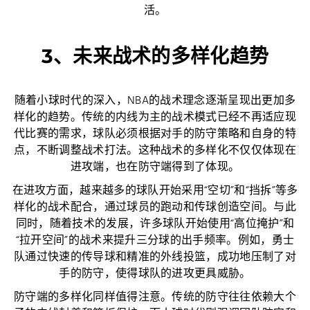
活。
3、未来战术的多样化趋势
随着小球时代的深入，NBA的战术理念逐渐呈现出更加多
样化的趋势。传统的内线为主的战术模式已经不再适应现
代比赛的需求，球队必须根据对手的防守策略和自身的特
点，不断调整战术打法。这种战术的多样化不仅仅体现在
进攻端，也在防守端得到了体现。
在进攻方面，越来越多的球队开始采用“空切”和“挡拆”等多
样化的战术配合，通过球员的跑动和传球创造空间。与此
同时，随着技术的发展，许多球队开始使用“高位掩护”和
“拉开空间”的战术来提升三分球的出手频率。例如，勇士
队通过快速的传导球和精准的外线投篮，成功地压制了对
手的防守，使得球队的进攻更具威胁。
防守端的多样化同样值得注意。传统的防守往往依赖大个