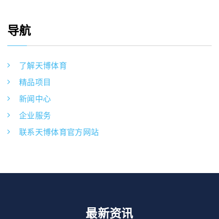
导航
了解天博体育
精品项目
新闻中心
企业服务
联系天博体育官方网站
最新资讯