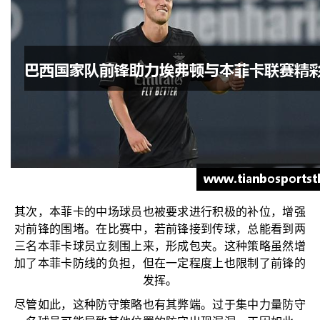
其次，本菲卡的中场球员也被要求进行积极的补位，增强
对前锋的围堵。在比赛中，若前锋接到传球，总能看到两
三名本菲卡球员立刻围上来，形成包夹。这种策略虽然增
加了本菲卡防线的负担，但在一定程度上也限制了前锋的
发挥。
尽管如此，这种防守策略也有其弊端。过于集中力量防守