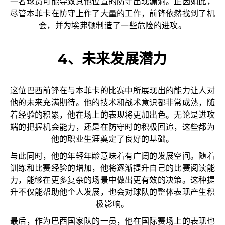
一名球员可能导致其他位置的防守出现漏洞。正因如此，
尽管本菲卡在防守上作了大量的工作，前锋依然找到了机
会，并为埃弗顿制造了一些危险的进攻。
4、未来发展潜力
这位巴西前锋在与本菲卡的比赛中所展现出的能力让人对
他的未来充满期待。他的技术和战术意识都非常成熟，随
着经验的积累，他在场上的表现将更加出色。无论是进攻
端的把握机会能力，还是在防守时的积极回追，这些都为
他的职业生涯奠定了良好的基础。
与此同时，他的年轻年龄意味着有广阔的发展空间。随着
训练和比赛经验的增加，他将逐渐提升自己的比赛阅读能
力，能够在更多复杂的场景中做出更有效的决策。这种提
升不仅能帮助他个人发展，也会对球队的整体表现产生积
极影响。
最后，作为巴西国家队的一员，他在国际赛场上的表现也