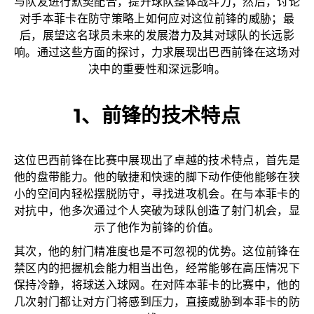
与队友进行默契配合，提升球队整体战斗力；然后，讨论
对手本菲卡在防守策略上如何应对这位前锋的威胁；最
后，展望这名球员未来的发展潜力及其对球队的长远影
响。通过这些方面的探讨，力求展现出巴西前锋在这场对
决中的重要性和深远影响。
1、前锋的技术特点
这位巴西前锋在比赛中展现出了卓越的技术特点，首先是
他的盘带能力。他的敏捷和快速的脚下动作使他能够在狭
小的空间内轻松摆脱防守，寻找进攻机会。在与本菲卡的
对抗中，他多次通过个人突破为球队创造了射门机会，显
示了他作为前锋的价值。
其次，他的射门精准度也是不可忽视的优势。这位前锋在
禁区内的把握机会能力相当出色，经常能够在高压情况下
保持冷静，将球送入球网。在对阵本菲卡的比赛中，他的
几次射门都让对方门将感到压力，直接威胁到本菲卡的防