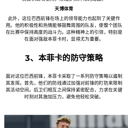
天博体育
此外，这位巴西前锋在场上的领导能力也起到了关键作
用。他的积极性和热情能够鼓舞周围的队友，使整个团队
在比赛中保持高度的战斗力。这种精神上的引领，特别是
在面对强敌本菲卡时，显得尤为重要。
3、本菲卡的防守策略
面对这位巴西前锋，本菲卡采取了一系列防守策略以遏制
其发挥。首先，他们的防线通过加强对前锋的盯防来限制
其活动空间。后卫们相互之间保持紧密配合，力求在关键
时刻对其施加压力，避免他轻松突破。