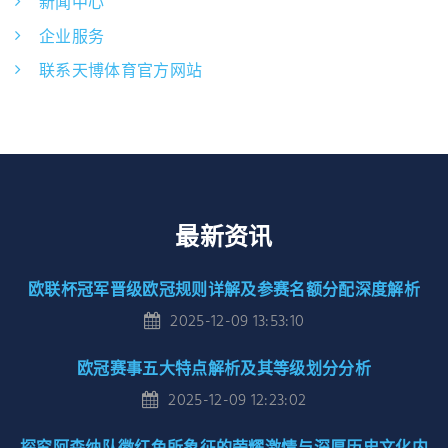
新闻中心
企业服务
联系天博体育官方网站
最新资讯
欧联杯冠军晋级欧冠规则详解及参赛名额分配深度解析
2025-12-09 13:53:10
欧冠赛事五大特点解析及其等级划分分析
2025-12-09 12:23:02
探究阿森纳队徽红色所象征的荣耀激情与深厚历史文化内