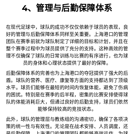
4、管理与后勤保障体系
在现代足球中，球队的成功不仅仅依赖于球员的表现，良
好的管理与后勤保障体系同样至关重要。上海港口的管理
团队在赛季前就为球队制定了详细的目标和计划，并且在
整个赛季过程中为球员提供了充分的支持。这种高效的管
理不仅确保了球队的日常训练与比赛的有序进行，也为球
员的身体和心理状态提供了最好的保障。
后勤保障体系的完善也为上海港口的夺冠提供了强大的后
盾。球队的营养、医疗、康复等方面的支持都达到了顶级
水平。球员们能够在最短的时间内恢复体能，避免了伤病
的困扰。特别是在赛季的后半程，密集的比赛安排使得球
队的体能消耗巨大，但通过良好的后勤支持，球员们依然
能够保持较高的竞技状态。
此外，球队的管理层与教练组的沟通密切，确保了各项决
策的统一性与有效性。无论是在战术安排、人员调度，还