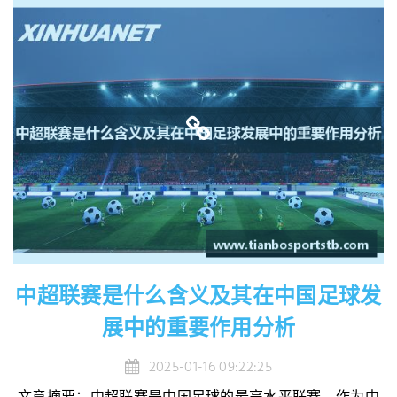
中超联赛是什么含义及其在中国足球发
展中的重要作用分析
2025-01-16 09:22:25