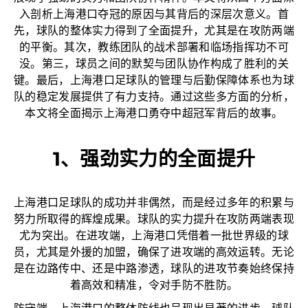
入剖析上海港口夺冠的原因与其背后的深层次意义。首
先，球队的整体实力得到了全面提升，尤其是在攻防两端
的平衡。其次，教练团队的战术部署和临场指挥功不可
没。第三，球员之间的默契与团队协作构成了胜利的关
键。最后，上海港口足球队的管理与后勤保障体系也为球
队的稳定发展提供了有力支持。通过这些多方面的分析，
本文将全面揭示上海港口勇夺中超冠军背后的故事。
1、强劲实力的全面提升
上海港口足球队的成功并非偶然，而是经过多年的积累与
努力所取得的辉煌成果。球队的实力提升在攻防两端表现
尤为突出。在进攻端，上海港口凭借着一批世界级的球
员，尤其是外援的加盟，确保了进攻端的高效运转。无论
是在边路传中、还是中路渗透，球队的进攻节奏始终保持
着高效和精准，令对手防不胜防。