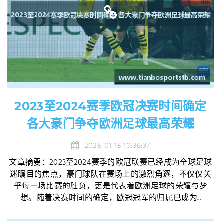
2023至2024赛季欧冠决赛时间确定
各大豪门争夺欧洲足球最高荣耀
2025-01-15 10:36:37
文章摘要：2023至2024赛季的欧冠联赛已经成为全球足球
迷瞩目的焦点，豪门球队在赛场上的激烈角逐，不仅仅关
乎每一场比赛的胜负，更是代表着欧洲足球的荣耀与梦
想。随着决赛时间的确定，欧冠冠军的归属已成为...