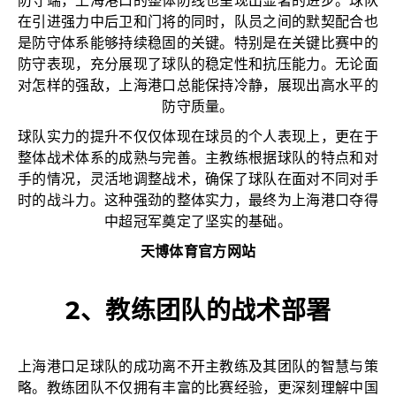
防守端，上海港口的整体防线也呈现出显著的进步。球队
在引进强力中后卫和门将的同时，队员之间的默契配合也
是防守体系能够持续稳固的关键。特别是在关键比赛中的
防守表现，充分展现了球队的稳定性和抗压能力。无论面
对怎样的强敌，上海港口总能保持冷静，展现出高水平的
防守质量。
球队实力的提升不仅仅体现在球员的个人表现上，更在于
整体战术体系的成熟与完善。主教练根据球队的特点和对
手的情况，灵活地调整战术，确保了球队在面对不同对手
时的战斗力。这种强劲的整体实力，最终为上海港口夺得
中超冠军奠定了坚实的基础。
天博体育官方网站
2、教练团队的战术部署
上海港口足球队的成功离不开主教练及其团队的智慧与策
略。教练团队不仅拥有丰富的比赛经验，更深刻理解中国