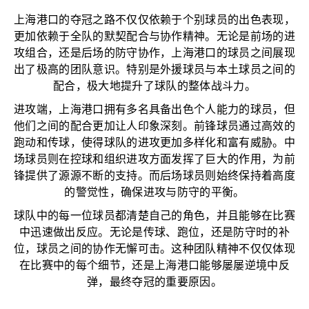
上海港口的夺冠之路不仅仅依赖于个别球员的出色表现，
更加依赖于全队的默契配合与协作精神。无论是前场的进
攻组合，还是后场的防守协作，上海港口的球员之间展现
出了极高的团队意识。特别是外援球员与本土球员之间的
配合，极大地提升了球队的整体战斗力。
进攻端，上海港口拥有多名具备出色个人能力的球员，但
他们之间的配合更加让人印象深刻。前锋球员通过高效的
跑动和传球，使得球队的进攻更加多样化和富有威胁。中
场球员则在控球和组织进攻方面发挥了巨大的作用，为前
锋提供了源源不断的支持。而后场球员则始终保持着高度
的警觉性，确保进攻与防守的平衡。
球队中的每一位球员都清楚自己的角色，并且能够在比赛
中迅速做出反应。无论是传球、跑位，还是防守时的补
位，球员之间的协作无懈可击。这种团队精神不仅仅体现
在比赛中的每个细节，还是上海港口能够屡屡逆境中反
弹，最终夺冠的重要原因。