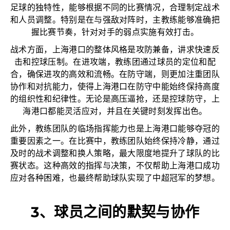
足球的独特性，能够根据不同的比赛情况，合理制定战术
和人员调整。特别是在与强敌对阵时，主教练能够准确把
握比赛节奏，针对对手的弱点实施有效打击。
战术方面，上海港口的整体风格是攻防兼备，讲求快速反
击和控球压制。在进攻端，教练团通过球员的定位和配
合，确保进攻的高效和流畅。在防守端，则更加注重团队
协作和对抗能力，使得上海港口在防守中能始终保持高度
的组织性和纪律性。无论是高压逼抢，还是控球防守，上
海港口都能灵活应对，并且在关键时刻发挥出色。
此外，教练团队的临场指挥能力也是上海港口能够夺冠的
重要因素之一。在比赛中，教练团队始终保持冷静，通过
及时的战术调整和换人策略，最大限度地提升了球队的比
赛状态。这种高效的指挥与决策，不仅帮助上海港口成功
应对各种困难，也最终帮助球队实现了中超冠军的梦想。
3、球员之间的默契与协作