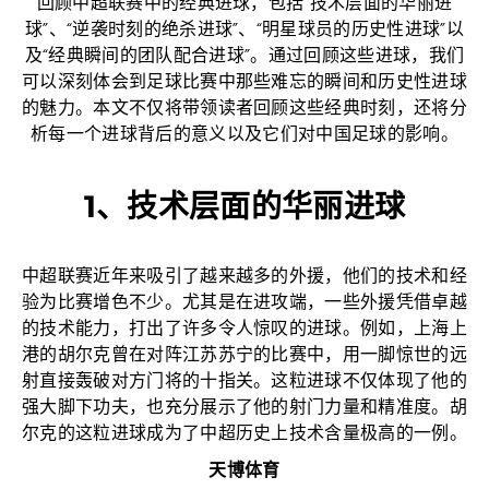
回顾中超联赛中的经典进球，包括“技术层面的华丽进
球”、“逆袭时刻的绝杀进球”、“明星球员的历史性进球”以
及“经典瞬间的团队配合进球”。通过回顾这些进球，我们
可以深刻体会到足球比赛中那些难忘的瞬间和历史性进球
的魅力。本文不仅将带领读者回顾这些经典时刻，还将分
析每一个进球背后的意义以及它们对中国足球的影响。
1、技术层面的华丽进球
中超联赛近年来吸引了越来越多的外援，他们的技术和经
验为比赛增色不少。尤其是在进攻端，一些外援凭借卓越
的技术能力，打出了许多令人惊叹的进球。例如，上海上
港的胡尔克曾在对阵江苏苏宁的比赛中，用一脚惊世的远
射直接轰破对方门将的十指关。这粒进球不仅体现了他的
强大脚下功夫，也充分展示了他的射门力量和精准度。胡
尔克的这粒进球成为了中超历史上技术含量极高的一例。
天博体育