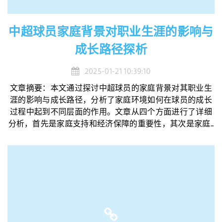
中超球员家庭背景对职业生涯的影响与
成长路径探析
2025-01-21 10:39:10
文章摘要：本文通过探讨中超球员的家庭背景对其职业生
涯的影响与成长路径，分析了家庭环境如何在球员的成长
过程中起到不同层面的作用。文章从四个方面进行了详细
分析，首先是家庭支持和经济保障的重要性，其次是家庭...