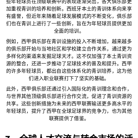
些年轻球员在顶级联赛中的表现逐渐突出，各大俱乐部更
加重视青训的培养和创新。西班牙本土的青训体系向来享
有盛誉，但近年来随着足球发展模式的不断变化，俱乐部
们也在青训上进行了一些创新，旨在为年轻球员提供更加
全面的培训。
例如，西甲俱乐部在青训设施的投入不断增加，越来越多
的俱乐部开始与当地社区和学校建立合作关系，通过更为
多样化的渠道来发掘足球天才。这不仅加强了本土青训资
源的整合，还进一步推动了足球技术的普及和提升。西甲
的许多年轻球员，都出自这些体系化的青训培养，这为他
们进入职业联赛打下了坚实的基础。
此外，西甲俱乐部还通过引入国际化的青训理念和合作，
与世界其他顶级俱乐部进行合作交流，促进了青训资源的
共享。这些创新措施为未来的西甲联赛输送更多高水平的
年轻球员，提升了西甲在全球足球界的竞争力，也为其他
联赛提供了借鉴。