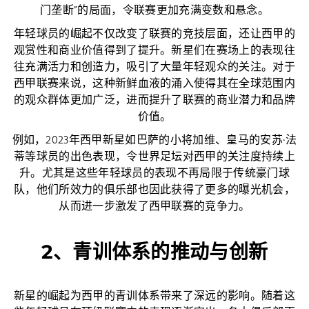
门垄断”的局面，令联赛更加充满变数和悬念。
年轻球员的崛起不仅改变了联赛的竞技层面，还让西甲的
观赏性和商业价值得到了提升。新星们在赛场上的表现往
往充满活力和创造力，吸引了大量年轻观众的关注。对于
西甲联赛来说，这种新鲜血液的涌入使得其在全球范围内
的观众群体更加广泛，进而提升了联赛的商业潜力和品牌
价值。
例如，2023年西甲新星如巴萨的小将加维、皇马的安苏·法
蒂等球员的出色表现，令世界足坛对西甲的关注度持续上
升。尤其是这些年轻球员的表现不再局限于传统豪门球
队，他们所效力的俱乐部也因此获得了更多的曝光机会，
从而进一步激发了西甲联赛的竞争力。
2、青训体系的推动与创新
新星的崛起为西甲的青训体系带来了深远的影响。随着这