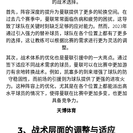
的战术选择。
首先，阵容深度的提升为曼联提供了更多的轮换空间。在
过去几个赛季中，曼联常常面临伤病和疲劳的困扰，这导
致了球队在关键时刻缺乏足够的应对能力。然而，2023年
通过引入强力的替补球员，球队在各个位置上都有了更多
的选择，这让教练可以根据比赛的需求进行更为灵活的调
整。
其次，战术体系的优化也是曼联引援中的一大亮点。通过
签下适应不同战术需求的球员，曼联可以在比赛中更加游
刃有余地转换战术。例如，凯塞多的到来增强了球队的防
守稳固性，而前场的引援则为球队提供了更强的进攻火
力。这种阵容上的优化，尤其是在各个位置上都能派出高
水平球员的情况下，使得曼联在比赛中更加多变，也更加
具备竞争力。
天博体育
3、战术层面的调整与适应