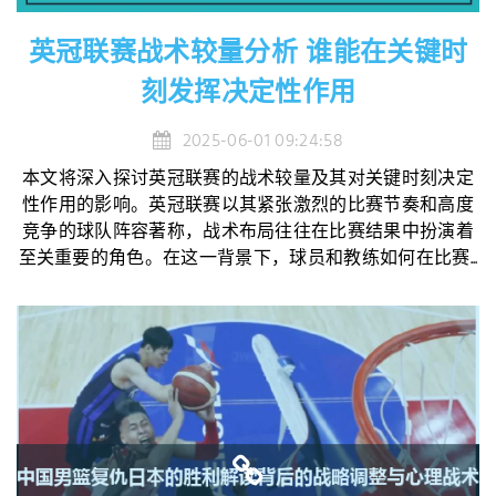
英冠联赛战术较量分析 谁能在关键时
刻发挥决定性作用
2025-06-01 09:24:58
本文将深入探讨英冠联赛的战术较量及其对关键时刻决定
性作用的影响。英冠联赛以其紧张激烈的比赛节奏和高度
竞争的球队阵容著称，战术布局往往在比赛结果中扮演着
至关重要的角色。在这一背景下，球员和教练如何在比赛...