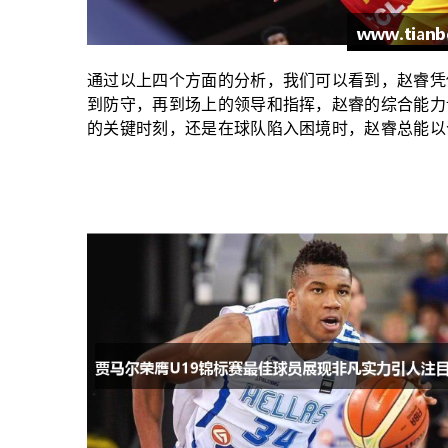
通过以上四个方面的分析，我们可以看到，赵睿凭
到防守，再到场上的领导和指挥，赵睿的综合能力
的关键时刻，还是在球队陷入困境时，赵睿总能以