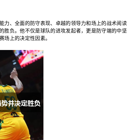
能力、全面的防守表现、卓越的领导力和场上的战术阅读
的胜负。他不仅是球队的进攻发起者，更是防守端的中坚
赛场上的决定性因素。