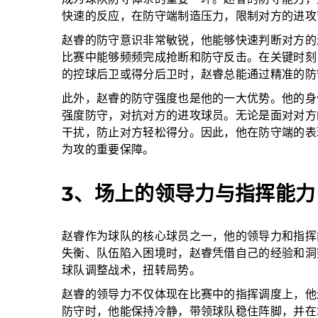
成为球队防守体系的重要一环。赵睿的防守能力，
快速的反应，在防守端制造压力，限制对方的进攻
赵睿的防守意识非常敏锐，他能够快速判断对方的
比赛中能够频频完成抢断和防守反击。在关键时刻
的控球后卫或得分后卫时，赵睿总能通过精准的防
此外，赵睿的防守强度也是他的一大优势。他的身
强度防守，对抗对方的进攻球员。无论是面对对方
干扰，防止对方轻松得分。因此，他在防守端的表
为攻的重要保障。
3、场上的领导力与指挥能力
赵睿作为球队的核心球员之一，他的领导力和指挥
失衡、队伍陷入困境时，赵睿凭借自己的经验和洞
球队调整战术，扭转局势。
赵睿的领导力不仅体现在比赛中的指挥调度上，他
防守时，他能保持冷静，带领球队稳住阵脚，并在