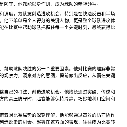
是防守，他都能以身作则，成为球队的精神领袖。
和调度，为队友创造进攻机会。特别是在快速反击和半场
。他不单单是个人得分的关键人物，更是整个球队进攻体
能在比赛中帮助球队把握住每一个关键时刻，最终赢得比
、帮助球队决胜的另一个重要因素。他对比赛的理解非常
的观察力，洞察对方的意图，提前做出反应，从而在关键
整自己的打法，创造进攻机会。他擅长通过突破、传球和
方的高压防守时，赵睿能够保持冷静，巧妙地利用空间和
借着对比赛局势的深刻理解，他能够通过高效的防守协作
创造反击的机会。赵睿在这方面的表现，往往成为比赛转