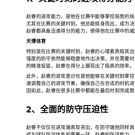
赵睿的进攻能力，是他在比赛中能够掌控局势的核
尤其在比赛的关键时刻，他总能挺身而出，成为决
赵睿都具备迅速得分的能力，使得他在比赛中的威
天博体育
特别是在比赛的关键时刻，赵睿的心理素质极其出
强度的防守依然能够稳健地作出决策，并在需要时
的精准投篮，赵睿在得分上展现出了极高的效率。
此外，赵睿的进攻意识也是他能够在关键时刻掌控
速调整自己的进攻节奏，确保自己在合适的时机进
因如此，赵睿在很多比赛中都能在最后时刻完成致
2、全面的防守压迫性
赵睿不仅仅在进攻端表现突出，在防守端他同样具