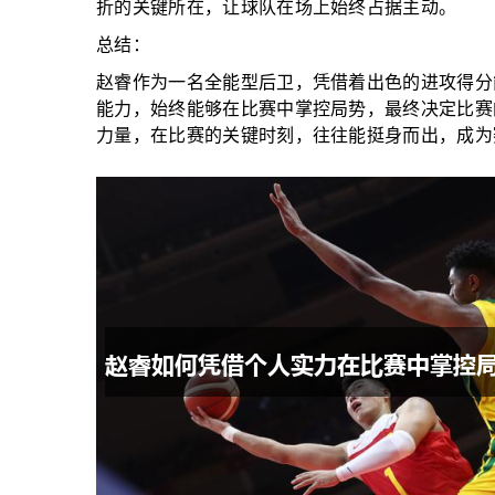
折的关键所在，让球队在场上始终占据主动。
总结：
赵睿作为一名全能型后卫，凭借着出色的进攻得分
能力，始终能够在比赛中掌控局势，最终决定比赛
力量，在比赛的关键时刻，往往能挺身而出，成为