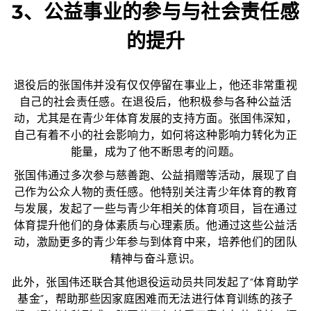
3、公益事业的参与与社会责任感
的提升
退役后的张国伟并没有仅仅停留在事业上，他还非常重视
自己的社会责任感。在退役后，他积极参与各种公益活
动，尤其是在青少年体育发展的支持方面。张国伟深知，
自己有着不小的社会影响力，如何将这种影响力转化为正
能量，成为了他不断思考的问题。
张国伟通过多次参与慈善跑、公益捐赠等活动，展现了自
己作为公众人物的责任感。他特别关注青少年体育的教育
与发展，发起了一些与青少年相关的体育项目，旨在通过
体育提升他们的身体素质与心理素质。他通过这些公益活
动，激励更多的青少年参与到体育中来，培养他们的团队
精神与奋斗意识。
此外，张国伟还联合其他退役运动员共同发起了“体育助学
基金”，帮助那些因家庭困难而无法进行体育训练的孩子