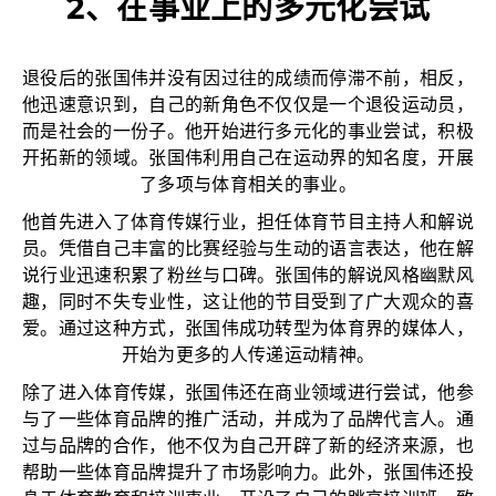
2、在事业上的多元化尝试
退役后的张国伟并没有因过往的成绩而停滞不前，相反，
他迅速意识到，自己的新角色不仅仅是一个退役运动员，
而是社会的一份子。他开始进行多元化的事业尝试，积极
开拓新的领域。张国伟利用自己在运动界的知名度，开展
了多项与体育相关的事业。
他首先进入了体育传媒行业，担任体育节目主持人和解说
员。凭借自己丰富的比赛经验与生动的语言表达，他在解
说行业迅速积累了粉丝与口碑。张国伟的解说风格幽默风
趣，同时不失专业性，这让他的节目受到了广大观众的喜
爱。通过这种方式，张国伟成功转型为体育界的媒体人，
开始为更多的人传递运动精神。
除了进入体育传媒，张国伟还在商业领域进行尝试，他参
与了一些体育品牌的推广活动，并成为了品牌代言人。通
过与品牌的合作，他不仅为自己开辟了新的经济来源，也
帮助一些体育品牌提升了市场影响力。此外，张国伟还投