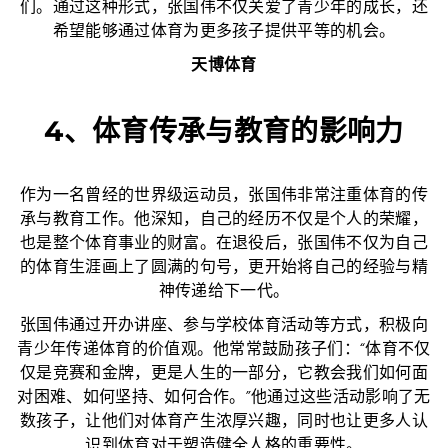
们。通过这种形式，张国伟不仅关爱了青少年的成长，还
希望能够通过体育为更多孩子提供平等的机会。
天博体育
4、体育传承与教育的影响力
作为一名曾经的世界级运动员，张国伟非常注重体育的传
承与教育工作。他深知，自己的经历不仅是个人的荣耀，
也是整个体育事业的财富。在退役后，张国伟不仅为自己
的体育生涯画上了圆满的句号，更开始将自己的经验与精
神传递给下一代。
张国伟通过开办讲座、参与学校体育活动等方式，积极向
青少年传递体育的价值观。他常常鼓励孩子们：“体育不仅
仅是竞赛和金牌，更是人生的一部分，它教会我们如何面
对困难、如何坚持、如何合作。”他通过这些活动影响了无
数孩子，让他们对体育产生浓厚兴趣，同时也让更多人认
识到体育对于塑造健全人格的重要性。