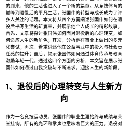
的到来，他的生活也进入了一个新的篇章。从竞技体育的
巅峰到退役后的平凡生活，张国伟的转型与成长成为了许
多人关注的话题。本文将从四个方面阐述张国伟如何在退
役后书写生活的新篇章，并展示他个人成长的精彩故事。
首先，文章将探讨张国伟如何面对退役后的心理转变，如
何适应人生的新角色；其次，分析他在事业上做出的多元
化尝试；再次，着重讲述他在公益事业中的投入与社会责
任感的提升；最后，揭示张国伟如何通过体育传承与教育
激励年轻一代。通过这四个方面的分析，本文旨在展示张
国伟如何通过自我突破与不断追求，迎接人生的新阶段。
1、退役后的心理转变与人生新方
向
作为一名竞技运动员，张国伟的职业生涯始终与成绩与荣
誉挂钩，所有的光环和掌声也意味着巨大的压力。退役对