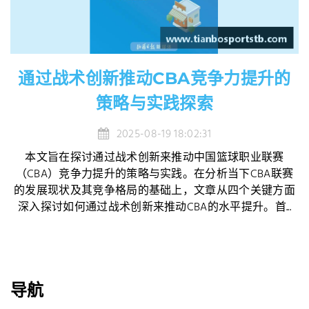
通过战术创新推动CBA竞争力提升的
策略与实践探索
2025-08-19 18:02:31
本文旨在探讨通过战术创新来推动中国篮球职业联赛
（CBA）竞争力提升的策略与实践。在分析当下CBA联赛
的发展现状及其竞争格局的基础上，文章从四个关键方面
深入探讨如何通过战术创新来推动CBA的水平提升。首...
导航