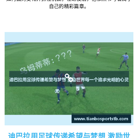
自己的精彩篇章。
迪巴拉用足球传递希望与梦想 激励世