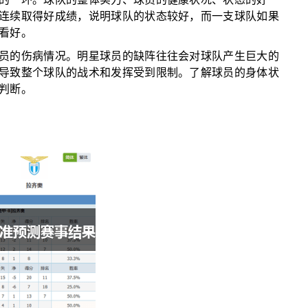
的一环。球队的整体实力、球员的健康状况、状态的好
连续取得好成绩，说明球队的状态较好，而一支球队如果
看好。
员的伤病情况。明星球员的缺阵往往会对球队产生巨大的
导致整个球队的战术和发挥受到限制。了解球员的身体状
判断。