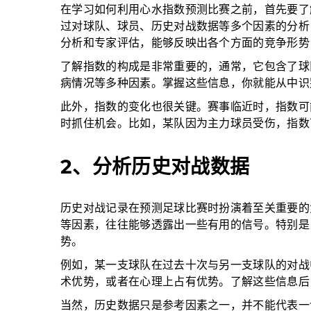
在学习如何利用心水指数预测比赛之前，首先要了
过对球队、球员、历史对战数据等多个因素的分析
分析和专家评估，能够反映出各个方面的竞争形势
了解指数的构成是非常重要的，通常，它包含了球
病情况等多种因素。掌握这些信息，你就能从中识
此外，指数的变化也很关键。赛事临近时，指数可
时抓住机会。比如，某队因为主力球员受伤，指数
2、分析历史对战数据
历史对战记录在预测足球比赛时扮演着至关重要的
等因素，往往能够透露出一些有用的信号。特别是
势。
例如，某一支球队在过去十次与另一支球队的对战
术优势，或者在心理上占有优势。了解这些信息后
当然，历史数据只是参考因素之一，并不能代表一