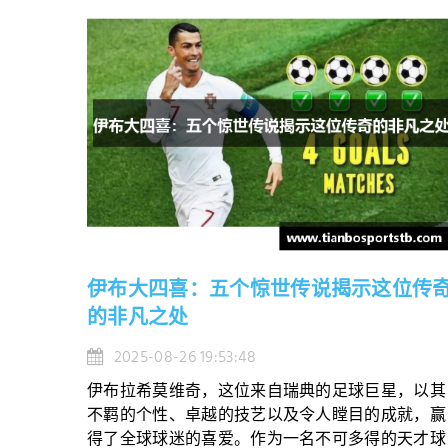
伊布大四喜：五个惊世传说揭示这位传
的非凡之处
2025-08-26 19:53:48
伊布拉希莫维奇，这位来自瑞典的足球巨星，以其
不羁的个性、卓越的技艺以及令人瞠目的成就，赢
得了全球球迷的喜爱。作为一名不可多得的天才球