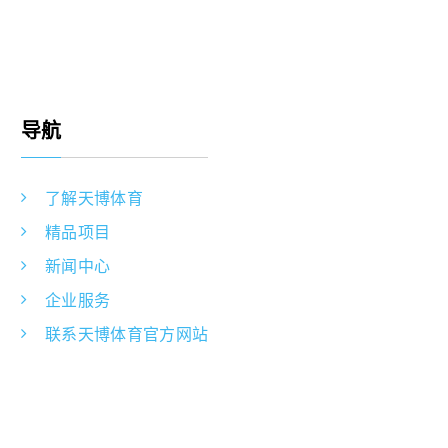
导航
了解天博体育
精品项目
新闻中心
企业服务
联系天博体育官方网站