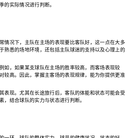
季的实际情况进行判断。
常情况下，主队在主场的表现要比客队好，这一点在大多
于熟悉的场地环境，还包括主队球迷的支持以及心理上的
例如，如果某支球队在主场的胜率较高，而客场表现较
对较高。因此，掌握主客场的表现规律，能为你提供更准
其表现。尤其在长途旅行后，客队的体能和状态可能会受
素，结合球队的实力与状态进行判断。