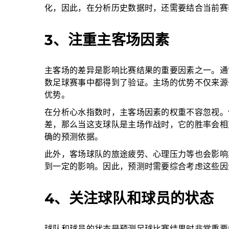
化，因此，在分析历史数据时，还需要结合当前赛
3、注重主客场因素
主客场的差异是影响比赛结果的重要因素之一。通
数足球赛事中都得到了验证。主场的优势不仅来源
优势。
在分析心水指数时，主客场因素的权重不容忽视。
差，那么当这支球队是主场作战时，它的胜率会相
确的预测依据。
此外，客场球队的旅途疲劳、心理压力等也会影响
到一定的影响。因此，预测时需要综合考虑这些因
4、关注球队和球员的状态