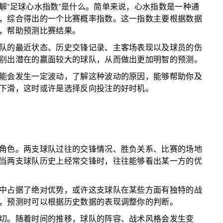
解“足球心水指数”是什么。简单来说，心水指数是一种通
，综合得出的一个比赛概率指数。这一指数主要根据数据
，帮助预测比赛结果。
队的最近状态、历史交锋记录、主客场表现以及球员的伤
别出潜在的赢面较大的球队，从而做出更加明智的预测。
能会发生一定波动，了解这种波动的原因，能够帮助你及
下滑，这时或许是选择反向投注的好时机。
角色。两支球队过往的交锋情况、胜负关系、比赛的场地
当两支球队历史上经常交锋时，往往能够看出某一方的优
中占据了绝对优势，或许这支球队在某些方面有独特的战
，预测时可以根据历史数据的表现调整你的判断。
切。随着时间的推移，球队的阵容、战术风格会发生变