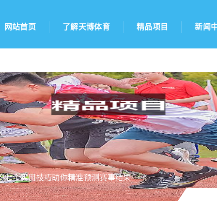
网站首页
了解天博体育
精品项目
新闻
的七个实用技巧助你精准预测赛事结果