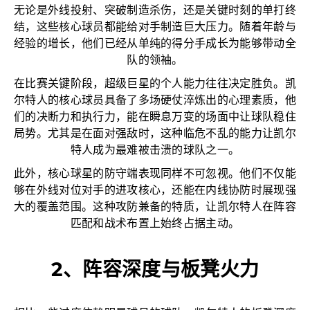
无论是外线投射、突破制造杀伤，还是关键时刻的单打终
结，这些核心球员都能给对手制造巨大压力。随着年龄与
经验的增长，他们已经从单纯的得分手成长为能够带动全
队的领袖。
在比赛关键阶段，超级巨星的个人能力往往决定胜负。凯
尔特人的核心球员具备了多场硬仗淬炼出的心理素质，他
们的决断力和执行力，能在瞬息万变的场面中让球队稳住
局势。尤其是在面对强敌时，这种临危不乱的能力让凯尔
特人成为最难被击溃的球队之一。
此外，核心球星的防守端表现同样不可忽视。他们不仅能
够在外线对位对手的进攻核心，还能在内线协防时展现强
大的覆盖范围。这种攻防兼备的特质，让凯尔特人在阵容
匹配和战术布置上始终占据主动。
2、阵容深度与板凳火力