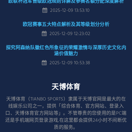
欧联杯冠军晋级欧冠规则详解及参赛名额分配深度解析
2025-12-09 13:53:10
欧冠赛事五大特点解析及其等级划分分析
2025-12-09 12:23:02
探究阿森纳队徽红色所象征的荣耀激情与深厚历史文化内
涵价值魅力
2025-12-09 10:53:38
天博体育
天博体育（TIANBO SPORTS）隶属于天博官网是最大的在
线娱乐公司之一，提供「综合体育、官方网站、登录入
口、天博体育官方网站等」。不管尊贵的您使用的是PC端
还是手机端网页登录游戏,在这里都会提供24小时不间断优
质的服务。