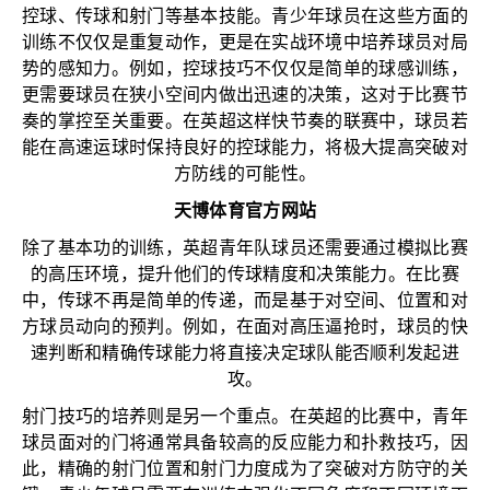
控球、传球和射门等基本技能。青少年球员在这些方面的
训练不仅仅是重复动作，更是在实战环境中培养球员对局
势的感知力。例如，控球技巧不仅仅是简单的球感训练，
更需要球员在狭小空间内做出迅速的决策，这对于比赛节
奏的掌控至关重要。在英超这样快节奏的联赛中，球员若
能在高速运球时保持良好的控球能力，将极大提高突破对
方防线的可能性。
天博体育官方网站
除了基本功的训练，英超青年队球员还需要通过模拟比赛
的高压环境，提升他们的传球精度和决策能力。在比赛
中，传球不再是简单的传递，而是基于对空间、位置和对
方球员动向的预判。例如，在面对高压逼抢时，球员的快
速判断和精确传球能力将直接决定球队能否顺利发起进
攻。
射门技巧的培养则是另一个重点。在英超的比赛中，青年
球员面对的门将通常具备较高的反应能力和扑救技巧，因
此，精确的射门位置和射门力度成为了突破对方防守的关