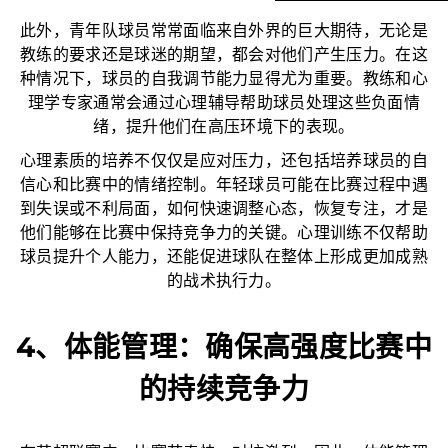
此外，青年队球员常常面临来自外界的巨大期待，无论是
教练的要求还是球迷的期望，都会对他们产生压力。在这
种情况下，球员的自我调节能力显得尤为重要。教练和心
理学专家通常会通过心理辅导帮助球员处理这些负面情
绪，提升他们在高压环境下的表现。
心理素质的培养不仅仅是应对压力，还包括培养球员的自
信心和比赛中的情绪控制。年轻球员可能在比赛过程中遇
到失误或不利局面，如何快速调整心态，恢复专注，才是
他们能够在比赛中保持竞争力的关键。心理训练不仅帮助
球员提升个人能力，还能促进球队在整体上形成更加成熟
的战术执行力。
4、体能管理：确保高强度比赛中
的持续竞争力