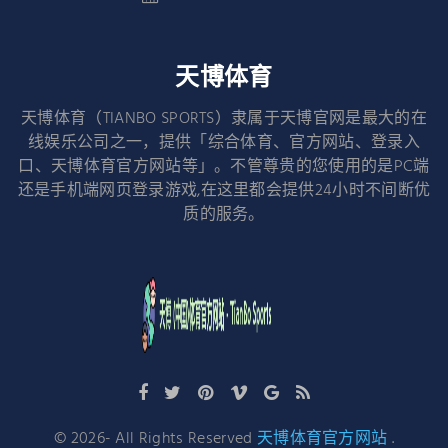
天博体育
天博体育（TIANBO SPORTS）隶属于天博官网是最大的在
线娱乐公司之一，提供「综合体育、官方网站、登录入
口、天博体育官方网站等」。不管尊贵的您使用的是PC端
还是手机端网页登录游戏,在这里都会提供24小时不间断优
质的服务。
©
2026
- All Rights Reserved
天博体育官方网站
.