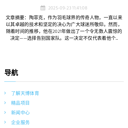
2025-09-23 11:41:08
文章摘要：陶菲克，作为羽毛球界的传奇人物，一直以来
以其卓越的技术和坚定的决心为广大球迷所敬仰。然而，
随着时间的推移，他在2021年做出了一个令无数人震惊的
决定——选择告别国家队。这一决定不仅代表着他个...
导航
了解天博体育
精品项目
新闻中心
企业服务