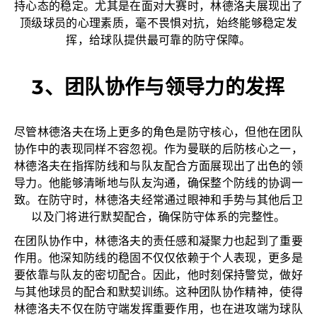
持心态的稳定。尤其是在面对大赛时，林德洛夫展现出了
顶级球员的心理素质，毫不畏惧对抗，始终能够稳定发
挥，给球队提供最可靠的防守保障。
3、团队协作与领导力的发挥
尽管林德洛夫在场上更多的角色是防守核心，但他在团队
协作中的表现同样不容忽视。作为曼联的后防核心之一，
林德洛夫在指挥防线和与队友配合方面展现出了出色的领
导力。他能够清晰地与队友沟通，确保整个防线的协调一
致。在防守时，林德洛夫经常通过眼神和手势与其他后卫
以及门将进行默契配合，确保防守体系的完整性。
在团队协作中，林德洛夫的责任感和凝聚力也起到了重要
作用。他深知防线的稳固不仅仅依赖于个人表现，更多是
要依靠与队友的密切配合。因此，他时刻保持警觉，做好
与其他球员的配合和默契训练。这种团队协作精神，使得
林德洛夫不仅在防守端发挥重要作用，也在进攻端为球队