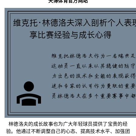
天博体育官方网站
林德洛夫的成长故事也为广大年轻球员提供了宝贵的经
验。他通过不断调整自己的心态、提高技术水平、加强团