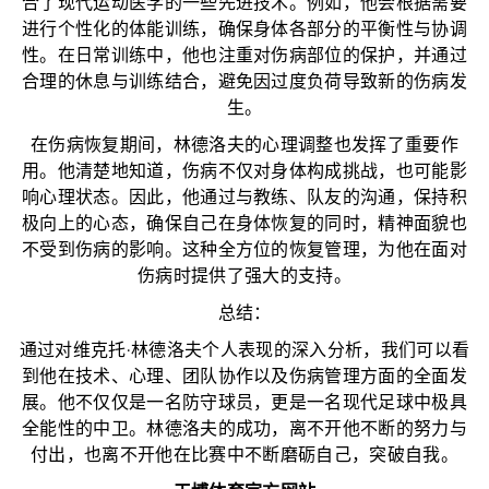
合了现代运动医学的一些先进技术。例如，他会根据需要
进行个性化的体能训练，确保身体各部分的平衡性与协调
性。在日常训练中，他也注重对伤病部位的保护，并通过
合理的休息与训练结合，避免因过度负荷导致新的伤病发
生。
在伤病恢复期间，林德洛夫的心理调整也发挥了重要作
用。他清楚地知道，伤病不仅对身体构成挑战，也可能影
响心理状态。因此，他通过与教练、队友的沟通，保持积
极向上的心态，确保自己在身体恢复的同时，精神面貌也
不受到伤病的影响。这种全方位的恢复管理，为他在面对
伤病时提供了强大的支持。
总结：
通过对维克托·林德洛夫个人表现的深入分析，我们可以看
到他在技术、心理、团队协作以及伤病管理方面的全面发
展。他不仅仅是一名防守球员，更是一名现代足球中极具
全能性的中卫。林德洛夫的成功，离不开他不断的努力与
付出，也离不开他在比赛中不断磨砺自己，突破自我。