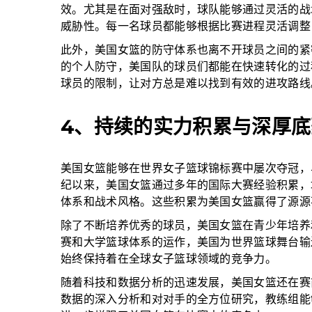
效。尤其是在面对强敌时，球队能够通过灵活的战
威胁性。每一名球员都能够根据比赛进程灵活调整
此外，美国女篮的防守体系也离不开球员之间的紧
的个人防守，美国队的球员们都能在快速转化的过
球员的限制，让对方总是难以找到有效的进攻路线
4、持续的实力积累与深厚底
美国女篮能够在世界女子篮球锦标赛中屡次夺冠，
纪以来，美国女篮通过多年的国际大赛经验积累，
体系和战术风格。这些积累为美国女篮赢得了源源
除了不断培养优秀的球员，美国女篮在青少年培养
赛和大学篮球体系的运作，美国为世界篮球舞台输
始终保持着在全球女子篮球领域的竞争力。
随着科技和数据分析的迅速发展，美国女篮还在赛
数据的深入分析和对对手的全方位研究，教练组能