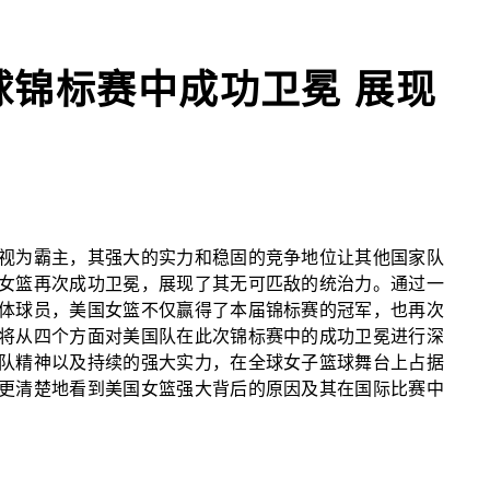
球锦标赛中成功卫冕 展现
视为霸主，其强大的实力和稳固的竞争地位让其他国家队
女篮再次成功卫冕，展现了其无可匹敌的统治力。通过一
体球员，美国女篮不仅赢得了本届锦标赛的冠军，也再次
将从四个方面对美国队在此次锦标赛中的成功卫冕进行深
队精神以及持续的强大实力，在全球女子篮球舞台上占据
更清楚地看到美国女篮强大背后的原因及其在国际比赛中