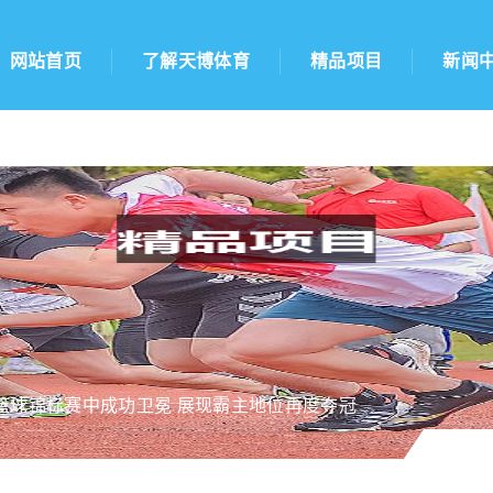
网站首页
了解天博体育
精品项目
新闻
篮球锦标赛中成功卫冕 展现霸主地位再度夺冠