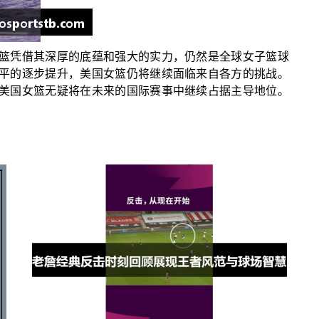
篮凭借其深厚的底蕴和强大的实力，仍然是全球女子篮球
平的逐步提升，美国女篮仍将继续面临来自各方的挑战。
美国女篮无疑将在未来的国际赛事中继续占据主导地位。