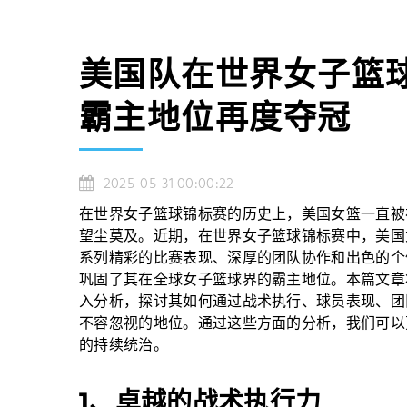
美国队在世界女子篮
霸主地位再度夺冠
2025-05-31 00:00:22
在世界女子篮球锦标赛的历史上，美国女篮一直被
望尘莫及。近期，在世界女子篮球锦标赛中，美国
系列精彩的比赛表现、深厚的团队协作和出色的个
巩固了其在全球女子篮球界的霸主地位。本篇文章
入分析，探讨其如何通过战术执行、球员表现、团
不容忽视的地位。通过这些方面的分析，我们可以
的持续统治。
1、卓越的战术执行力