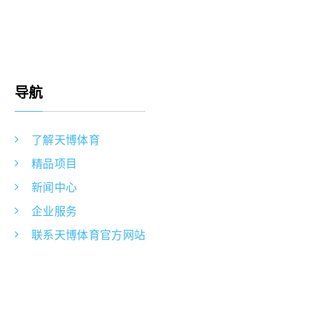
导航
了解天博体育
精品项目
新闻中心
企业服务
联系天博体育官方网站