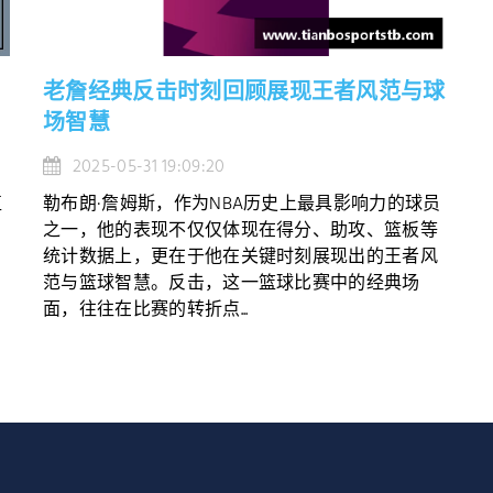
老詹经典反击时刻回顾展现王者风范与球
场智慧
2025-05-31 19:09:20
直
勒布朗·詹姆斯，作为NBA历史上最具影响力的球员
之一，他的表现不仅仅体现在得分、助攻、篮板等
统计数据上，更在于他在关键时刻展现出的王者风
范与篮球智慧。反击，这一篮球比赛中的经典场
面，往往在比赛的转折点...