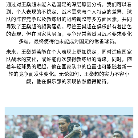
通过对王燊超未能入选国足的深层原因分析，我们可以看
到，个人表现的不稳定、战术需求与个人特点的差异、球
队的阵容竞争以及教练组的战略调整等多方面因素，共同
导致了王燊超的频繁落选。尽管王燊超在俱乐部有着出色
的表现，但在国家队层面，竞争异常激烈且战术要求变化
多端，最终使得他未能成为国足的常备球员。
未来，王燊超若能在个人表现上更加稳定，同时适应国家
队战术的变化，或许能再次获得教练组的青睐。同时，随
着年轻球员的崛起，他在国家队中的位置也可能随着新一
轮的竞争而发生变化。无论如何，王燊超的实力不容小
觑，他在俱乐部的表现依然值得期待。