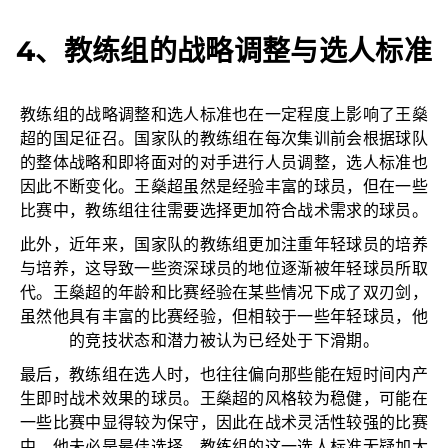
4、教练组的战略调整与选人标准
教练组的战略调整和选人标准也在一定程度上影响了王燊
超的国足征召。国家队的教练组在每次集训前会根据球队
的整体战略和即将面对的对手进行人员调整，选人标准也
因此不断变化。王燊超虽然是经验丰富的球员，但在一些
比赛中，教练组往往需要选择更加符合战术需求的球员。
此外，近年来，国家队的教练组更加注重年轻球员的培养
与培养，这导致一些资深球员的地位逐渐被年轻球员所取
代。王燊超的年龄和比赛经验在某些情况下成了双刃剑，
虽然他具有丰富的比赛经验，但相较于一些年轻球员，他
的竞技状态和潜力被认为已经处于下滑期。
最后，教练组在选人时，也往往偏向那些能在短时间内产
生即时战术效果的球员。王燊超的风格较为稳健，可能在
一些比赛中显得较为保守，因此在战术灵活性较强的比赛