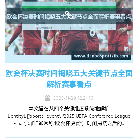
欧会杯决赛时间揭晓五大关键节点全面
解析赛事看点
2025-11-28 12:21:16
本文旨在从四个关键维度系统地解析
entity["sports_event", "2025 UEFA Conference League
Final", 0]（通常称“欧会杯决赛”）时间揭晓之后的...