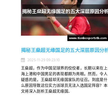
揭秘王燊超无缘国足的五大深层原因分
2025-11-29 09:23:10
王燊超，作为中国足球界的佼佼者，长期以来在上
海上港和中国男足的表现都颇为亮眼。然而，令人
疑惑的是，王燊超却无缘国家队的征召。到底是什
么原因导致这位实力派球员无法入选国足阵容？本
文将深入剖析王燊超无缘国...